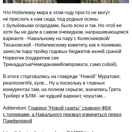
Что Нобелевку мира в этом году просто не могут
не прислать к нам сюда, под родные осины
с бульбовыми огородами, было ясно и так. Но чтоб ее
хотя бы не дали в самом очевидном, напрашивающемся
варианте - Навальному на пару с Колесниковой/
Тихановской - Нобелевскому комитету, как я понимаю,
занесли пару-тройку годовых бюджетов ихней сраной
Норвегии (подкрепив сие
ТринадцатьюЧемоданамиКомпромата, само собой).
В итоге сторговались на главреде "Новой" Муратове;
реалполитИк, хуле... Ну а поскольку в главных
конкурентах там, на полном серьезе, значились Грета
Тунберг и БЛМ - не худший вариант, чоуштам...
Addendum:
Главред "Новой газеты" сравнил ФБК
с гопниками, а Навального призвал извиниться перед
Памфиловой