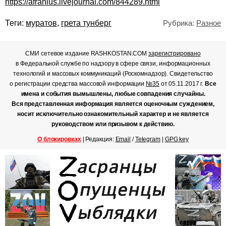
https://afranius.livejournal.com/844289.html
Теги:
муратов
,
грета тунберг
Рубрика:
Разное
СМИ сетевое издание RASHKOSTAN.COM
зарегистрировано
в Федеральной службе по надзору в сфере связи, информационных
технологий и массовых коммуникаций (Роскомнадзор). Свидетельство
о регистрации средства массовой информации
№35
от 05.11.2017 г.
Все
имена и события вымышлены, любые совпадения случайны.
Вся представленная информация является оценочным суждением,
носит исключительно ознакомительный характер и не является
руководством или призывом к действию.
О блокировках
| Редакция:
Email
/
Telegram
|
GPG key