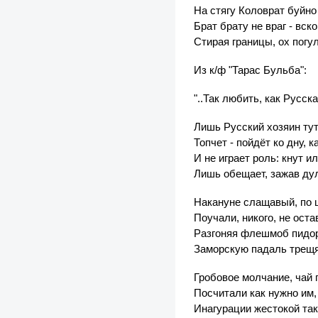
На стягу Коловрат буйно
Брат брату не враг - вск
Стирая границы, ох погу
Из к/ф "Тарас Бульба":
"..Так любить, как Русск
Лишь Русский хозяин тут -
Топчет - пойдёт ко дну, к
И не играет роль: кнут и
Лишь обещает, зажав ду
Накануне слащавый, по 
Поучали, никого, не оста
Разгоняя флешмоб пидор
Заморскую падаль трещя
Гробовое молчание, чай 
Посчитали как нужно им,
Инагурации жестокой так