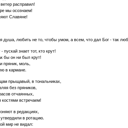
 ветер расправил!
оре мы осознаем!
ляют Славяне!
ая душа, любить не то, чтобы умом, а всем, что дал Бог - так люб
 пускай знает тот, кто крут!
ак бы он ни был крут!
ли пряник, моль,
лю в кармане.
щам прыщавый, в тональниках,
вляя без пряников,
асов отчаянных,
 костями встречаем!
гоняют в редакциях,
 утвердили в ротацию.
ой мир не видал: