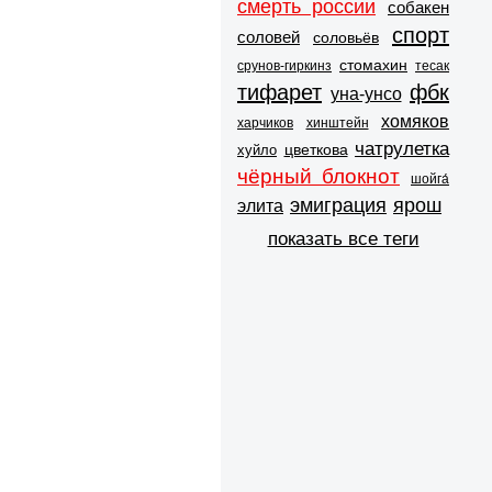
смерть россии
собакен
спорт
соловей
соловьёв
стомахин
срунов-гиркинз
тесак
тифарет
фбк
уна-унсо
хомяков
харчиков
хинштейн
чатрулетка
цветкова
хуйло
чёрный блокнот
шойга́
эмиграция
ярош
элита
показать все теги