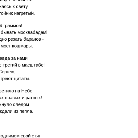
аясь к свету,
ойник нагретый.
 9 граммов!
 бывать москвабадам!
но резать баранов -
 смоет кошмары.
авда за нами!
с третий в масштабе!
Сергею,
 греют цитаты.
ветило на Небе,
ах правых и ратных!
ухнуло следом
ждали из пепла.
поднимем свой стяг!