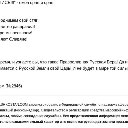
Ь!!!" - омон орал и орал.
поднимем свой стяг!
 ветер расправил!
оре мы осознаем!
ляют Славяне!
время, и узнаете вы, что такое Православная Русская Вера! Да 
мается с Русской Земли свой Царь! И не будет в мире той силы
ном (№2846)
RASHKOSTAN.COM
зарегистрировано
в Федеральной службе по надзору в сфер
уникаций (Роскомнадзор). Свидетельство о регистрации средства массовой и
лены, любые совпадения случайны. Вся представленная информация явл
тельно ознакомительный характер и не является руководством или призыв