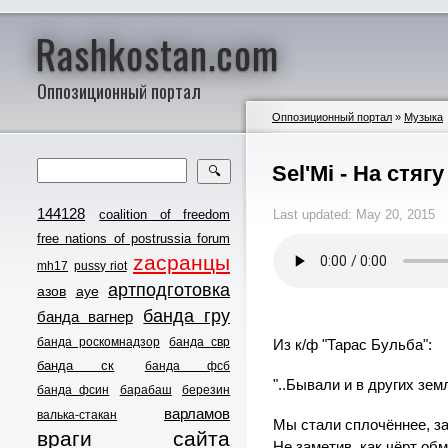
Rashkostan.com
Оппозиционный портал
Оппозиционный портал
»
Музыка
Sel'Mi - На ст
🔍
144128
coalition of freedom
Last updated: May 20, 2015
free nations of postrussia forum
zасранцы
mh17
pussy riot
артподготовка
азов
ауе
банда гру
банда вагнер
банда роскомнадзор
банда свр
Из к/ф "Тарас Бульба":
банда ск
банда фсб
"..Бывали и в других зем
банда фсин
барабаш
березин
варламов
валька-стакан
Мы стали сплочённее, за
враги сайта
Не заметив, как чёрт об