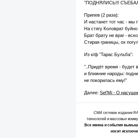
"ПОДНЯЛИСЬ!!! СЪЕБАЛИС
Припев (2 раза):
И настанет тот час - мы 
На стягу Коловрат буйно
Брат брату не враг - вск
Стирая границы, ох погу
Из к/ф "Тарас Бульба":
"..Придёт время - будет 
и ближние народы: подни
не покорилась ему!"
Далее:
Sel'Mi - О насущ
СМИ сетевое издание 
технологий и массовых комм
Все имена и события вымыш
носит исключи