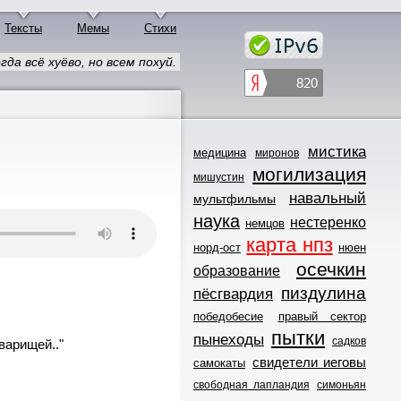
Тексты
Мемы
Стихи
да всё хуёво, но всем похуй.
мистика
медицина
миронов
могилизация
мишустин
навальный
мультфильмы
наука
нестеренко
немцов
карта нпз
норд-ост
нюен
осечкин
образование
пиздулина
пёсгвардия
победобесие
правый сектор
пытки
пынеходы
садков
варищей.."
свидетели иеговы
самокаты
свободная лапландия
симоньян