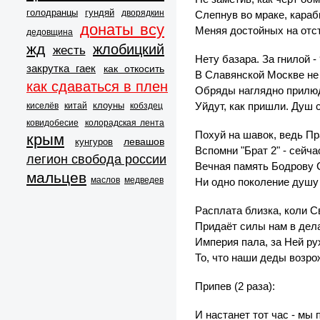
голодранцы
гундяй
дворядкин
Слепнув во мраке, карабк
донаты всу
Меняя достойных на отст
дедовщина
жд
жлобицкий
жесть
Нету базара. За гнилой -
закрутка гаек
как откосить
В Славянской Москве не
как сдаваться в плен
Обряды наглядно прилюд
клоуны
Уйдут, как пришли. Душ
киселёв
китай
кобздец
ковидобесие
колорадская лента
Похуй на шавок, ведь Пр
крым
левашов
кунгуров
Вспомни "Брат 2" - сейча
легион свобода россии
Вечная память Бодрову 
мальцев
маслов
медведев
Ни одно поколение душу
Расплата близка, коли С
Придаёт силы нам в дел
Империя пала, за Ней р
То, что наши деды возро
Припев (2 раза):
И настанет тот час - мы 