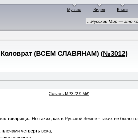
Музыка
Видео
Книги
…Русский Мир — это ког
ягу Коловрат (ВСЕМ СЛАВЯНАМ)
(
№3012
)
Скачать MP3 (2.9 Мб)
лях товарищи.. Но таких, как в Русской Земле - таких не было то
 плечами четверть века,
манул человека.