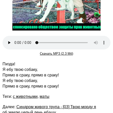
Скачать MP3 (2.3 Мб)
Пизда!
Я ебу твою собаку,
Прямо в сраку, прямо в сраку!
Я ебу твою собаку,
Прямо в сраку, прямо в сраку!
Теги:
с животными
,
маты
Далее:
Синдром живого трупа - [03] Твою морду я
об землю целый день ебашу