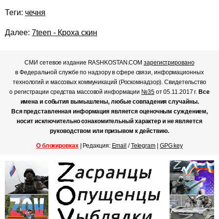
Теги:
чечня
Далее:
7teen - Кроха скин
СМИ сетевое издание RASHKOSTAN.COM
зарегистрировано
в Федеральной службе по надзору в сфере связи, информационных
технологий и массовых коммуникаций (Роскомнадзор). Свидетельство
о регистрации средства массовой информации
№35
от 05.11.2017 г.
Все
имена и события вымышлены, любые совпадения случайны.
Вся представленная информация является оценочным суждением,
носит исключительно ознакомительный характер и не является
руководством или призывом к действию.
О блокировках
| Редакция:
Email
/
Telegram
|
GPG key