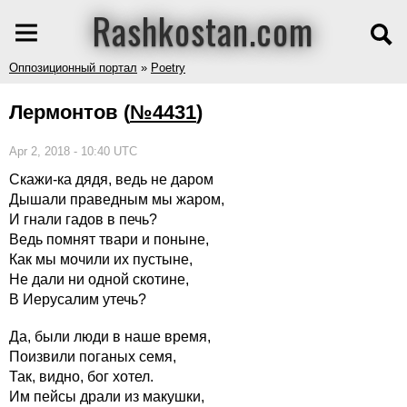
Rashkostan.com
Оппозиционный портал
»
Poetry
Лермонтов
(
№4431
)
Apr 2, 2018 - 10:40 UTC
Скажи-ка дядя, ведь не даром
Дышали праведным мы жаром,
И гнали гадов в печь?
Ведь помнят твари и поныне,
Как мы мочили их пустыне,
Не дали ни одной скотине,
В Иерусалим утечь?
Да, были люди в наше время,
Поизвили поганых семя,
Так, видно, бог хотел.
Им пейсы драли из макушки,