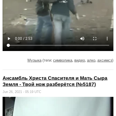
Музыка
(теги:
символика
,
видео
,
алко
,
ахсимсз
)
Ансамбль Христа Спасителя и Мать Сыра
Земля - Твой нож разберётся (№5187)
Jun 26, 2021 - 05:19 UTC