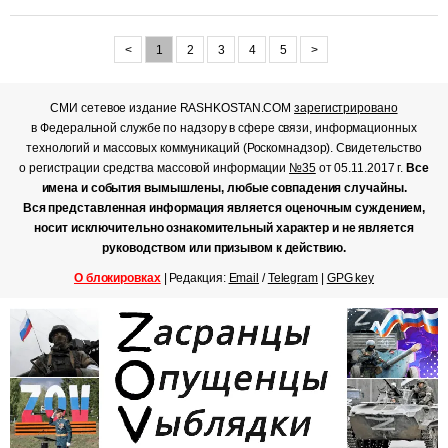
<
1
2
3
4
5
>
СМИ сетевое издание RASHKOSTAN.COM
зарегистрировано
в Федеральной службе по надзору в сфере связи, информационных
технологий и массовых коммуникаций (Роскомнадзор). Свидетельство
о регистрации средства массовой информации
№35
от 05.11.2017 г.
Все
имена и события вымышлены, любые совпадения случайны.
Вся представленная информация является оценочным суждением,
носит исключительно ознакомительный характер и не является
руководством или призывом к действию.
О блокировках
| Редакция:
Email
/
Telegram
|
GPG key