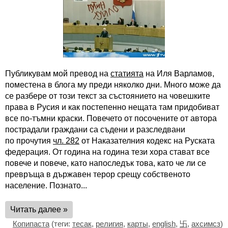
Публикувам мой превод на
статията
на Иля Варламов,
поместена в блога му преди няколко дни. Много може да
се разбере от този текст за състоянието на човешките
права в Русия и как постепенно нещата там придобиват
все по-тъмни краски. Повечето от посочените от автора
пострадали граждани са съдени и разследвани
по прочутия
чл. 282
от Наказателния кодекс на Руската
федерация. От година на година тези хора стават все
повече и повече, като напоследък това, като че ли се
превръща в държавен терор срещу собственото
население. Познато...
Читать далее »
Копипаста
(теги:
тесак
,
религия
,
карты
,
english
,
卐
,
ахсимсз
)