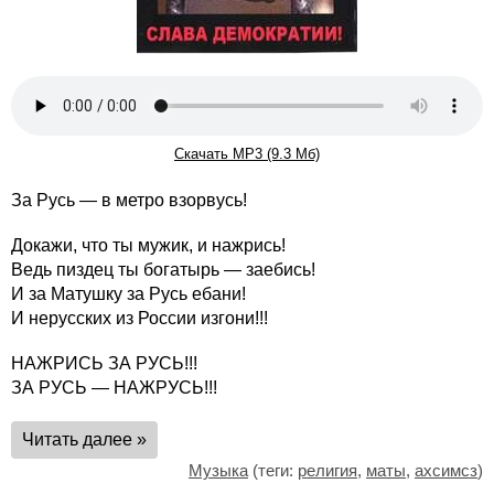
Скачать MP3 (9.3 Мб)
За Русь — в метро взорвусь!
Докажи, что ты мужик, и нажрись!
Ведь пиздец ты богатырь — заебись!
И за Матушку за Русь ебани!
И нерусских из России изгони!!!
НАЖРИСЬ ЗА РУСЬ!!!
ЗА РУСЬ — НАЖРУСЬ!!!
Читать далее »
Музыка
(теги:
религия
,
маты
,
ахсимсз
)