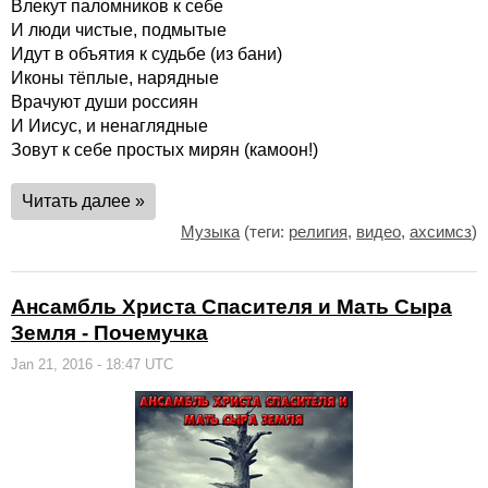
Влекут паломников к себе
И люди чистые, подмытые
Идут в объятия к судьбе (из бани)
Иконы тёплые, нарядные
Врачуют души россиян
И Иисус, и ненаглядные
Зовут к себе простых мирян (камоон!)
Читать далее »
Музыка
(теги:
религия
,
видео
,
ахсимсз
)
Ансамбль Христа Спасителя и Мать Сыра
Земля - Почемучка
Jan 21, 2016 - 18:47 UTC