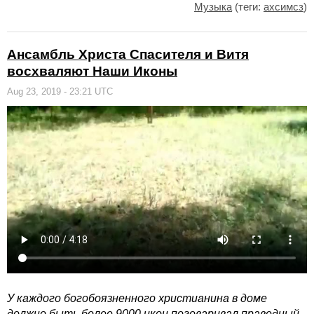
Музыка
(теги:
ахсимсз
)
Ансамбль Христа Спасителя и Витя
восхваляют Наши Иконы
Aug 23, 2019 - 23:21 UTC
У каждого богобоязненного христианина в доме
должно быть более 9000 икон поговаривал праведный