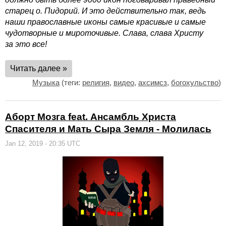
старец о. Пидорий. И это действительно так, ведь
наши православные иконы самые красивые и самые
чудотворные и мироточивые. Слава, слава Христу
за это все!
Читать далее »
Музыка
(теги:
религия
,
видео
,
ахсимсз
,
богохульство
)
Аборт Мозга feat. Ансамбль Христа
Спасителя и Мать Сыра Земля - Молилась
Jan 12, 2019 - 20:35 UTC