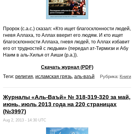
Пророк (с.а.с.) сказал: «Кто ищет благосклонности людей,
гневя Аллаха, то Аллах вверит его людям. И кто ищет
благосклонности Аллаха, гневя людей, то Аллах избавит
его от трудностей с людьми» (передал ат-Тирмизи и Абу
Наим в аль-Хилья от Аиши (р.а.)).
Скачать журнал (PDF)
Теги:
религия
,
исламская грязь
,
аль-ваъй
Рубрика:
Книги
Журналы «Аль-Ваъй» № 318-319-320 за май,
июнь, июль 2013 года на 220 страницах
(№3997)
Aug 2, 2013 - 14:30 UTC