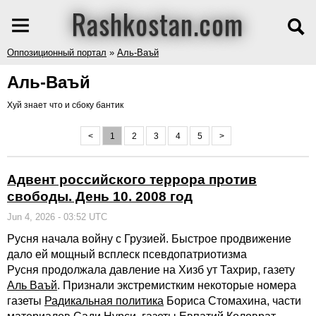
Rashkostan.com
Оппозиционный портал
»
Аль-Ваъй
Аль-Ваъй
Хуй знает что и сбоку бантик
<
1
2
3
4
5
>
Адвент российского террора против
свободы. День 10. 2008 год
Jun 4, 2026 - 03:52 UTC
Русня начала войну с Грузией. Быстрое продвижение
дало ей мощный всплеск псевдопатриотизма
Русня продолжала давление на Хизб ут Тахрир, газету
Аль Ваъй
. Признали экстремистким некоторые номера
газеты
Радикальная политика
Бориса Стомахина, части