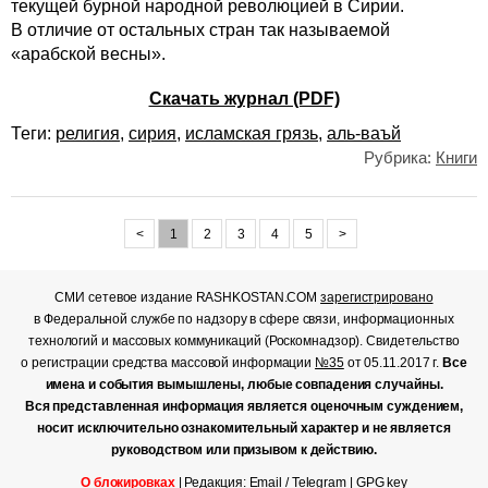
текущей бурной народной революцией в Сирии.
В отличие от остальных стран так называемой
«арабской весны».
Скачать журнал (PDF)
Теги:
религия
,
сирия
,
исламская грязь
,
аль-ваъй
Рубрика:
Книги
<
1
2
3
4
5
>
СМИ сетевое издание RASHKOSTAN.COM
зарегистрировано
в Федеральной службе по надзору в сфере связи, информационных
технологий и массовых коммуникаций (Роскомнадзор). Свидетельство
о регистрации средства массовой информации
№35
от 05.11.2017 г.
Все
имена и события вымышлены, любые совпадения случайны.
Вся представленная информация является оценочным суждением,
носит исключительно ознакомительный характер и не является
руководством или призывом к действию.
О блокировках
| Редакция:
Email
/
Telegram
|
GPG key