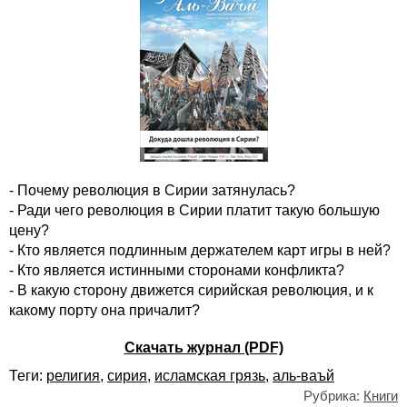
- Почему революция в Сирии затянулась?
- Ради чего революция в Сирии платит такую большую
цену?
- Кто является подлинным держателем карт игры в ней?
- Кто является истинными сторонами конфликта?
- В какую сторону движется сирийская революция, и к
какому порту она причалит?
Скачать журнал (PDF)
Теги:
религия
,
сирия
,
исламская грязь
,
аль-ваъй
Рубрика:
Книги