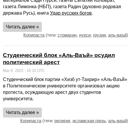
материалов Сади Нурси, газеты Евпатий Коловрат,
газета Лимонка (НБП), газета Радич (духовно родовая
держава Русь), книга
Удар русских богов
.
Читать далее »
Копипаста
(теги:
стомахин
,
нурси
,
грузия
,
аль-ваъй
)
Студенческий блок «Аль-Ваъй» осудил
политический арест
Mar 8, 2023 - 18:10 UTC
Студенческий блок партии «Хизб ут-Тахрир» «Аль-Ваъй»
в Политехническом университете организовал акцию
протеста, осуждающую арест двух студентов
университета.
Читать далее »
Копипаста
(теги:
религия
,
исламская грязь
,
аль-ваъй
)