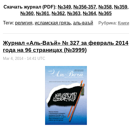
Скачать журнал (PDF):
№349
,
№356-357
,
№358
,
№359
,
№360
,
№361
,
№362
,
№363
,
№364
,
№365
Теги:
религия
,
исламская грязь
,
аль-ваъй
Рубрика:
Книги
Журнал «Аль-Ваъй» № 327 за февраль 2014
года на 96 страницах (№3999)
Mar 4, 2014 - 14:41 UTC