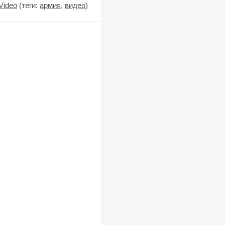
Video
(теги:
армия
,
видео
)