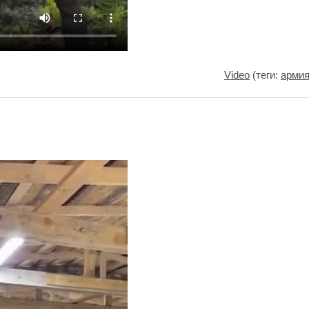
Video
(теги:
арми