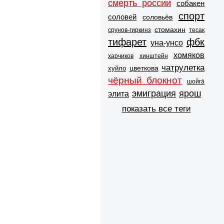
смерть россии
собакен
спорт
соловей
соловьёв
стомахин
срунов-гиркинз
тесак
тифарет
фбк
уна-унсо
хомяков
харчиков
хинштейн
чатрулетка
цветкова
хуйло
чёрный блокнот
шойга́
эмиграция
ярош
элита
показать все теги