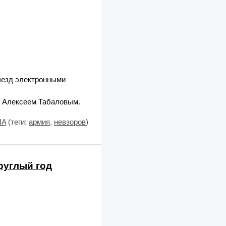
ыезд электронными
» Алексеем Табаловым.
IA
(теги:
армия
,
невзоров
)
руглый год