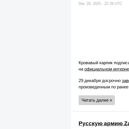
Dec 29, 2025 - 22:39 UTC
Кровавый карлик подписа
на
официальном интерне
29 декабря досрочно
за
произведенным по ранее
Читать далее »
Русскую армию Z