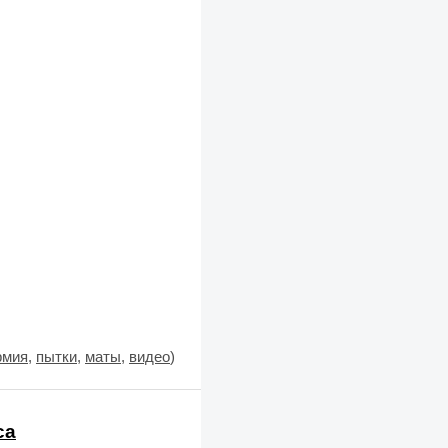
рмия
,
пытки
,
маты
,
видео
)
са