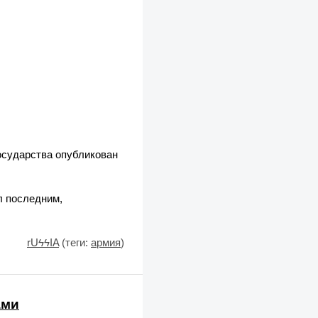
государства опубликован
л последним,
rUϟϟIA
(теги:
армия
)
ами