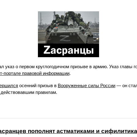
л указ о первом круглогодичном призыве в армию. Указ главы 
т-портале правовой информации
.
вершился
осенний призыв в
Вооруженные силы России
— он ста
 действовавшим правилам.
асранцев пополнят астматиками и сифилитик