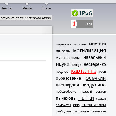
Тексты
Мемы
Стихи
наступит долгий период мира
мистика
медицина
миронов
могилизация
мишустин
навальный
мультфильмы
наука
нестеренко
немцов
карта нпз
норд-ост
нюен
осечкин
образование
пиздулина
пёсгвардия
победобесие
правый сектор
пытки
пынеходы
садков
свидетели иеговы
самокаты
свободная лапландия
симоньян