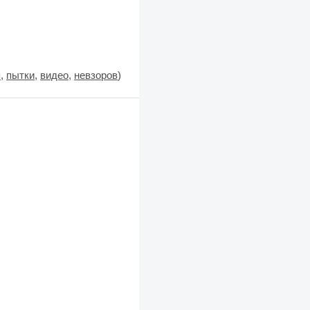
я
,
пытки
,
видео
,
невзоров
)