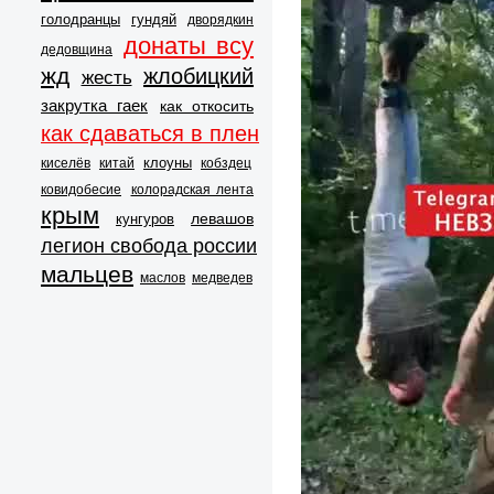
голодранцы
гундяй
дворядкин
донаты всу
дедовщина
жд
жлобицкий
жесть
закрутка гаек
как откосить
как сдаваться в плен
клоуны
киселёв
китай
кобздец
ковидобесие
колорадская лента
крым
левашов
кунгуров
легион свобода россии
мальцев
маслов
медведев