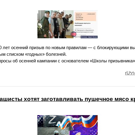
 лет осенний призыв по новым правилам — с блокирующими в
ым списком «годных» болезней.
просы об осенней кампании с основателем «Школы призывника
rUϟϟ
шисты хотят заготавливать пушечное мясо к