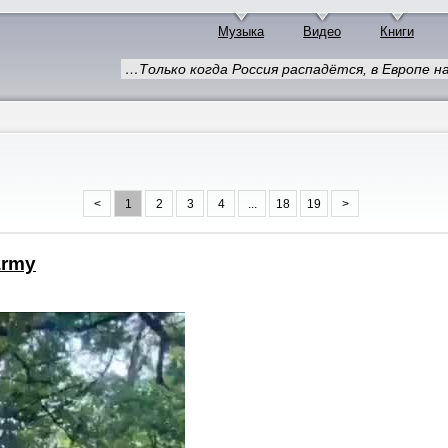
Музыка
Видео
Книги
…Только когда Россия распадётся, в Европе 
<
1
2
3
4
...
18
19
>
army