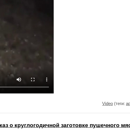
Video
(теги:
а
каз о круглогодичной заготовке пушечного мя