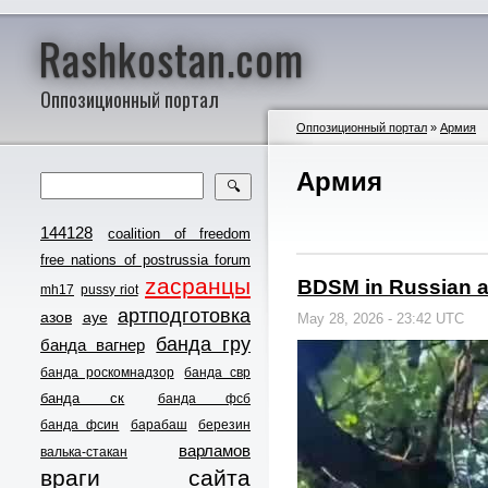
Rashkostan.com
Оппозиционный портал
Оппозиционный портал
»
Армия
Армия
🔍
144128
coalition of freedom
free nations of postrussia forum
zасранцы
BDSM in Russian 
mh17
pussy riot
артподготовка
азов
ауе
May 28, 2026 - 23:42 UTC
банда гру
банда вагнер
банда роскомнадзор
банда свр
банда ск
банда фсб
банда фсин
барабаш
березин
варламов
валька-стакан
враги сайта