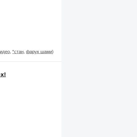
идео
,
*стан
,
фарук шами
)
х!