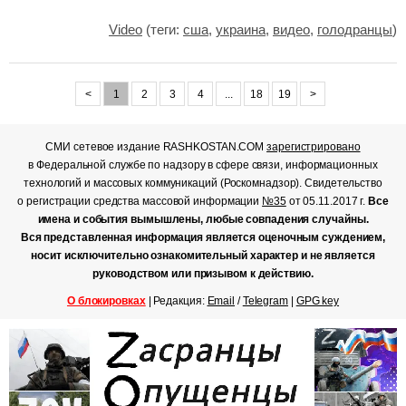
Video
(теги:
сша
,
украина
,
видео
,
голодранцы
)
<
1
2
3
4
...
18
19
>
СМИ сетевое издание RASHKOSTAN.COM
зарегистрировано
в Федеральной службе по надзору в сфере связи, информационных
технологий и массовых коммуникаций (Роскомнадзор). Свидетельство
о регистрации средства массовой информации
№35
от 05.11.2017 г.
Все
имена и события вымышлены, любые совпадения случайны.
Вся представленная информация является оценочным суждением,
носит исключительно ознакомительный характер и не является
руководством или призывом к действию.
О блокировках
| Редакция:
Email
/
Telegram
|
GPG key