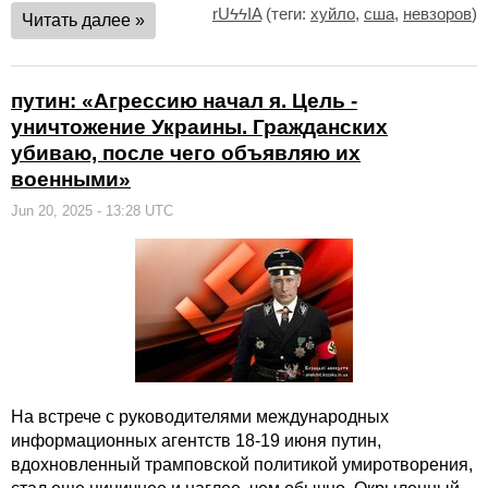
rUϟϟIA
(теги:
хуйло
,
сша
,
невзоров
)
Читать далее »
путин: «Агрессию начал я. Цель -
уничтожение Украины. Гражданских
убиваю, после чего объявляю их
военными»
Jun 20, 2025 - 13:28 UTC
На встрече с руководителями международных
информационных агентств 18-19 июня путин,
вдохновленный трамповской политикой умиротворения,