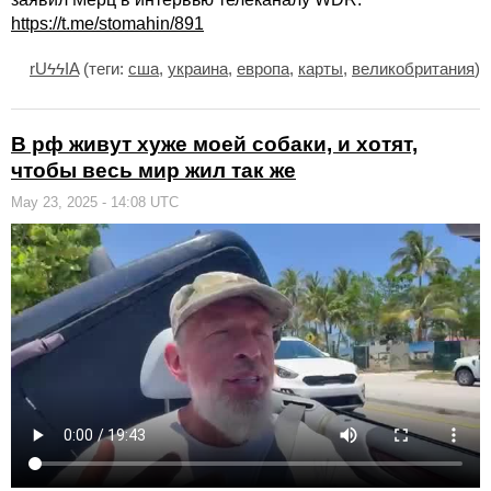
https://t.me/stomahin/891
rUϟϟIA
(теги:
сша
,
украина
,
европа
,
карты
,
великобритания
)
В рф живут хуже моей собаки, и хотят,
чтобы весь мир жил так же
May 23, 2025 - 14:08 UTC