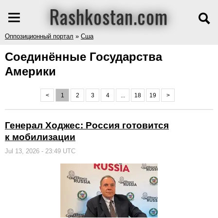
Rashkostan.com
Оппозиционный портал
»
Сша
Соединённые Государства
Америки
<
1
2
3
4
...
18
19
>
Генерал Ходжес: Россия готовится
к мобилизации
Jul 13, 2026 - 23:49 UTC