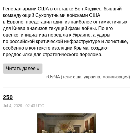
Генерал армии США в отставке Бен Ходжес, бывший
командующий Сухопутными войсками США
в Европе,
представил
один из наиболее оптимистичных
для Киева анализов текущей фазы войны. По его
оценке, инициатива перешла к Украине, а удары
по российской критической инфраструктуре и логистике,
особенно в контексте изоляции Крыма, создают
предпосылки для стратегического перелома.
Читать далее »
rUϟϟIA
(теги:
сша
,
украина
,
могилизация
)
250
Jul 4, 2026 - 02:43 UTC