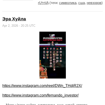
rUϟϟIA
(теги:
символика
,
сша
,
невзоров
)
Эра Хуйла
Apr 2, 2026 - 20:25 UTC
https://www.instagram.com/reel/DWn_THdjR2X/
https://www.instagram.com/fernando_investor/
Мемы
(теги:
хуйло
,
символика
,
сша
,
китай
,
европа
,