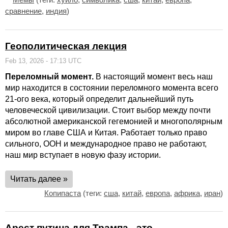
сравнение
,
индия
)
Геополитическая лекция
Feb 13, 2026 - 17:13 UTC
Переломный момент.
В настоящий момент весь наш
мир находится в состоянии переломного момента всего
21-ого века, который определит дальнейший путь
человеческой цивилизации. Стоит выбор между почти
абсолютной американской гегемонией и многополярным
миром во главе США и Китая. Работает только право
сильного, ООН и международное право не работают,
наш мир вступает в новую фазу истории.
Читать далее »
Копипаста
(теги:
сша
,
китай
,
европа
,
африка
,
иран
)
Арест путина для Трампа - это