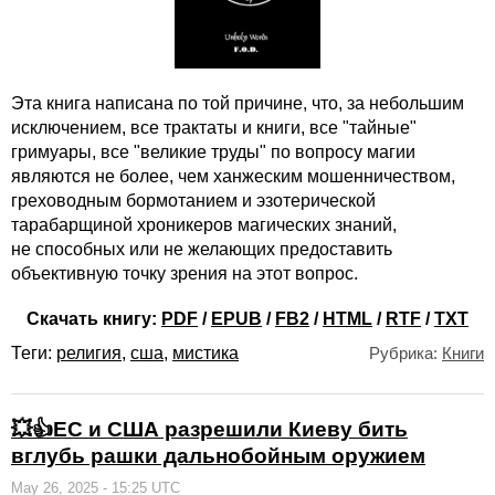
Эта книга написана по той причине, что, за небольшим
исключением, все трактаты и книги, все "тайные"
гримуары, все "великие труды" по вопросу магии
являются не более, чем ханжеским мошенничеством,
греховодным бормотанием и эзотерической
тарабарщиной хроникеров магических знаний,
не способных или не желающих предоставить
объективную точку зрения на этот вопрос.
Скачать книгу:
PDF
/
EPUB
/
FB2
/
HTML
/
RTF
/
TXT
Теги:
религия
,
сша
,
мистика
Рубрика:
Книги
💥👍ЕС и США разрешили Киеву бить
вглубь рашки дальнобойным оружием
May 26, 2025 - 15:25 UTC