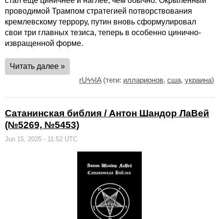
стал еще циничнее и наглее, чем обычно. Окрыленный
проводимой Трампом стратегией потворствования
кремлевскому террору, путин вновь сформулировал
свои три главных тезиса, теперь в особенно цинично-
извращенной форме.
Читать далее »
rUϟϟIA
(теги:
илларионов
,
сша
,
украина
)
Сатанинская библия / Антон Шандор ЛаВей
(№5269, №5453)
Jun 15, 2025 - 11:52 UTC