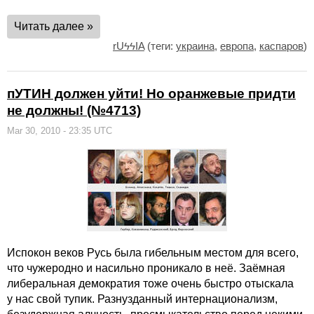
Читать далее »
rUϟϟIA
(теги:
украина
,
европа
,
каспаров
)
пУТИН должен уйти! Но оранжевые придти
не должны! (№4713)
Mar 30, 2010 - 23:35 UTC
Испокон веков Русь была гибельным местом для всего,
что чужеродно и насильно проникало в неё. Заёмная
либеральная демократия тоже очень быстро отыскала
у нас свой тупик. Разнузданный интернационализм,