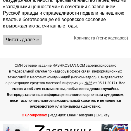
безудержная алчность, пресмыкательство перед некими
«западными ценностями» в сочетании с забвением
Русской правды и справедливости подвели нынешнюю
власть и боготворящее её воровское сословие
к вырождению за считанные годы.
Копипаста
(теги:
каспаров
)
Читать далее »
СМИ сетевое издание RASHKOSTAN.COM
зарегистрировано
в Федеральной службе по надзору в сфере связи, информационных
технологий и массовых коммуникаций (Роскомнадзор). Свидетельство
о регистрации средства массовой информации
№35
от 05.11.2017 г.
Все
имена и события вымышлены, любые совпадения случайны.
Вся представленная информация является оценочным суждением,
носит исключительно ознакомительный характер и не является
руководством или призывом к действию.
О блокировках
| Редакция:
Email
/
Telegram
|
GPG key