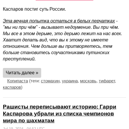
Каспаров постиг суть России.
Эта вечная попытка остаться в белых перчатках
-
"мы ни при чём" - вызывает недоумение. Вы при чём.
Мы все в этом дерьме, это дерьмо лежит на нас всех.
Хватит делать вид, что вы к этому не имеете
отношения. Чем дольше вы притворяетесь, тем
больше становитесь соучастниками путинских
преступлений.
Читать далее »
Копипаста
(теги:
стомахин
,
украина
,
московь
,
тифарет
,
каспаров
)
Рашисты переписывают историю: Гарри
Каспарова убрали из списка чемпионов
мира по шахматам
Jul 19, 2024 - 04:52 UTC