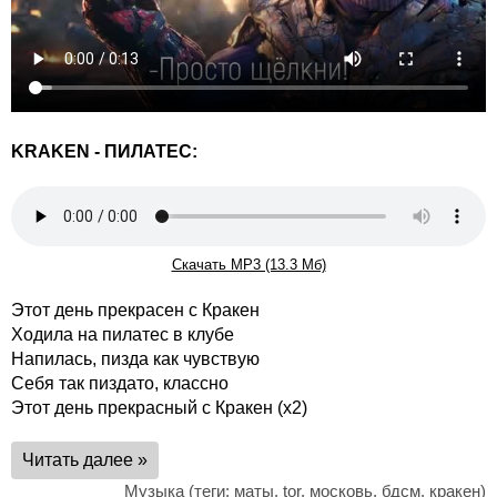
KRAKEN - ПИЛАТЕС:
Скачать MP3 (13.3 Мб)
Этот день прекрасен с Кракен
Ходила на пилатес в клубе
Напилась, пизда как чувствую
Себя так пиздато, классно
Этот день прекрасный с Кракен (x2)
Читать далее »
Музыка
(теги:
маты
,
tor
,
московь
,
бдсм
,
кракен
)