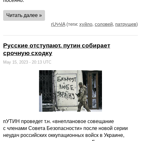
посеяно.
Читать далее »
rUϟϟIA
(теги:
хуйло
,
соловей
,
патрушев
)
Русские отступают. путин собирает
срочную сходку
May 15, 2023 - 20:13 UTC
пУТИН проведет т.н. «внеплановое совещание
с членами Совета Безопасности» после новой серии
неудач российских оккупационных войск в Украине,