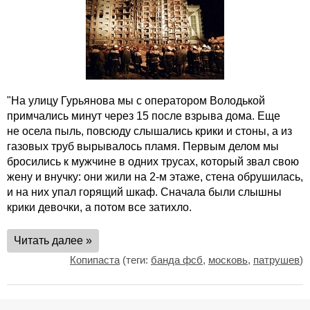
"На улицу Гурьянова мы с оператором Володькой
примчались минут через 15 после взрыва дома. Еще
не осела пыль, повсюду слышались крики и стоны, а из
газовых труб вырывалось пламя. Первым делом мы
бросились к мужчине в одних трусах, который звал свою
жену и внучку: они жили на 2-м этаже, стена обрушилась,
и на них упал горящий шкаф. Сначала были слышны
крики девочки, а потом все затихло.
Читать далее »
Копипаста
(теги:
банда фсб
,
московь
,
патрушев
)