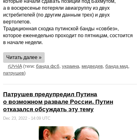
которые начали сдавать позиции под Бахмутом,
а в воскресенье потеряли авиагруппу из двух
истребителей (по другим данным трех) и двух
вертолетов.
Традиционная сходка путинской банды «совбез»,
которое еженедельно проходит по пятницам, состоится
в начале недели.
Читать далее »
rUϟϟIA
(теги:
банда фсб
,
украина
,
медведев
,
банда мид
,
патрушев
)
Патрушев предупредил Путина
о возможном развале России. Путин
отказался обсуждать эту тему
Dec 23, 2022 - 14:09 UTC