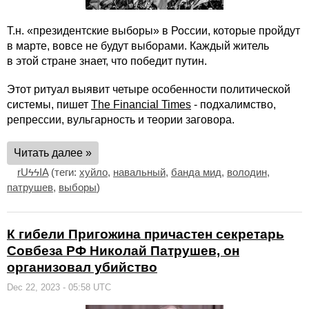
Т.н. «президентские выборы» в России, которые пройдут
в марте, вовсе не будут выборами. Каждый житель
в этой стране знает, что победит путин.
Этот ритуал выявит четыре особенности политической
системы, пишет
The Financial Times
- подхалимство,
репрессии, вульгарность и теории заговора.
Читать далее »
rUϟϟIA
(теги:
хуйло
,
навальный
,
банда мид
,
володин
,
патрушев
,
выборы
)
К гибели Пригожина причастен секретарь
Совбеза РФ Николай Патрушев, он
организовал убийство
Dec 22, 2023 - 05:58 UTC