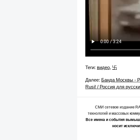
Теги:
видео
,
卐
Далее:
Банда Москвы - Ре
Rusi! / Россия для русс
СМИ сетевое издание 
технологий и массовых комм
Все имена и события вымыш
носит исключи