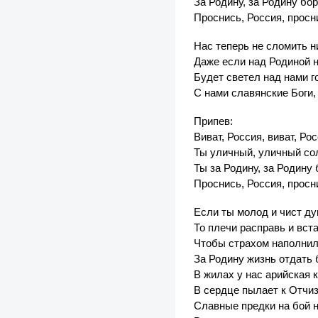
За Родину, за Родину бор
Проснись, Россия, просн
Нас теперь не сломить н
Даже если над Родиной 
Будет светел над нами г
С нами славянские Боги,
Припев:
Виват, Россия, виват, Рос
Ты уличный, уличный со
Ты за Родину, за Родину 
Проснись, Россия, просн
Если ты молод и чист д
То плечи расправь и вст
Чтобы страхом наполнил
За Родину жизнь отдать 
В жилах у нас арийская к
В сердце пылает к Отчи
Славные предки на бой н