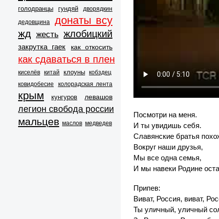
голодранцы
гундяй
дворядкин
донаты всу
дедовщина
жд
жлобицкий
жесть
закрутка гаек
как откосить
как сдаваться в плен
клоуны
киселёв
китай
кобздец
ковидобесие
колорадская лента
крым
левашов
кунгуров
легион свобода россии
Посмотри на меня.
мальцев
маслов
медведев
И ты увидишь себя.
Славянские братья похож
Вокруг наши друзья,
Мы все одна семья,
И мы навеки Родине ост
Припев:
Виват, Россия, виват, Рос
Ты уличный, уличный со