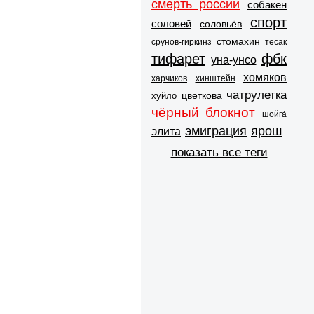
смерть россии
собакен
спорт
соловей
соловьёв
стомахин
срунов-гиркинз
тесак
тифарет
фбк
уна-унсо
хомяков
харчиков
хинштейн
чатрулетка
цветкова
хуйло
чёрный блокнот
шойга́
эмиграция
ярош
элита
показать все теги