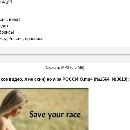
 идут!
сия, виват!
лдат!
борись!
ись, Россия, проснись
Скачать MP3 (6.5 Мб)
ское видео, я не скин) но я за РОССИЮ.mp4 (№2564, №3013):