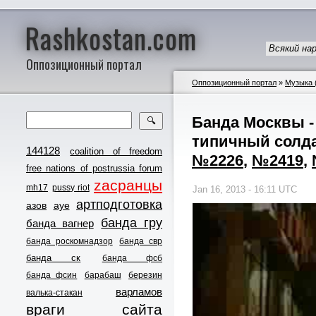
Rashkostan.com
Всякий на
Оппозиционный портал
Оппозиционный портал
»
Музыка 
Банда Москвы - 
🔍
типичный солда
144128
coalition of freedom
№2226
,
№2419
,
free nations of postrussia forum
zасранцы
mh17
pussy riot
Jan 16, 2013 - 16:11 UTC
артподготовка
азов
ауе
банда гру
банда вагнер
банда роскомнадзор
банда свр
банда ск
банда фсб
банда фсин
барабаш
березин
варламов
валька-стакан
враги сайта