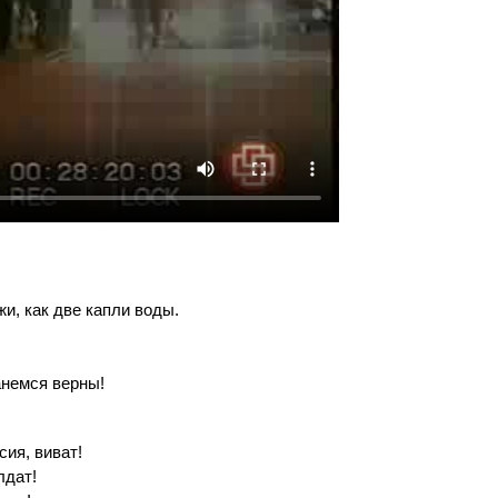
и, как две капли воды.
анемся верны!
сия, виват!
лдат!