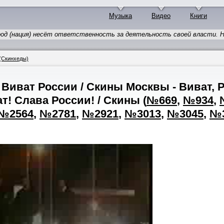
Музыка
Видео
Книги
род (нация) несёт ответственность за деятельность своей власти. Н
(Скинхеды)
Виват России / Скины Москвы - Виват, Р
т! Слава России! / Скины
(
№669
,
№934
,
№2564
,
№2781
,
№2921
,
№3013
,
№3045
,
№