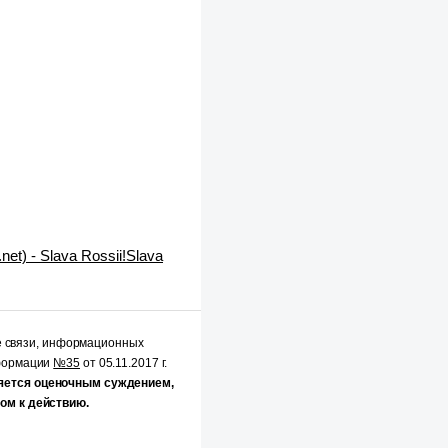
et) - Slava Rossii!Slava
е связи, информационных
нформации
№35
от 05.11.2017 г.
яется оценочным суждением,
ом к действию.