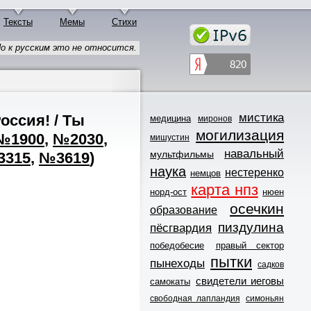
Тексты
Мемы
Стихи
о к русским это не относится.
мистика
оссия! / Ты
медицина
миронов
могилизация
№1900
,
№2030
,
мишустин
навальный
мультфильмы
3315
,
№3619
)
наука
нестеренко
немцов
карта нпз
норд-ост
нюен
осечкин
образование
пиздулина
пёсгвардия
победобесие
правый сектор
пытки
пынеходы
садков
свидетели иеговы
самокаты
свободная лапландия
симоньян