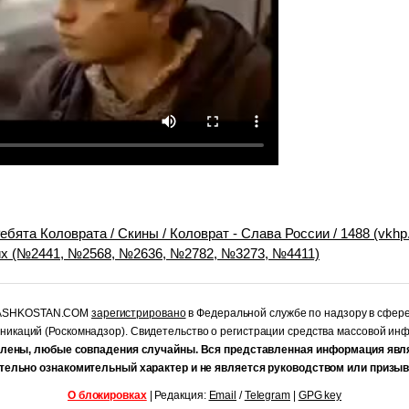
бята Коловрата / Скины / Коловрат - Слава России / 1488 (vkhp.n
ких (№2441, №2568, №2636, №2782, №3273, №4411)
RASHKOSTAN.COM
зарегистрировано
в Федеральной службе по надзору в сфер
уникаций (Роскомнадзор). Свидетельство о регистрации средства массовой и
лены, любые совпадения случайны. Вся представленная информация явл
тельно ознакомительный характер и не является руководством или призыв
О блокировках
| Редакция:
Email
/
Telegram
|
GPG key