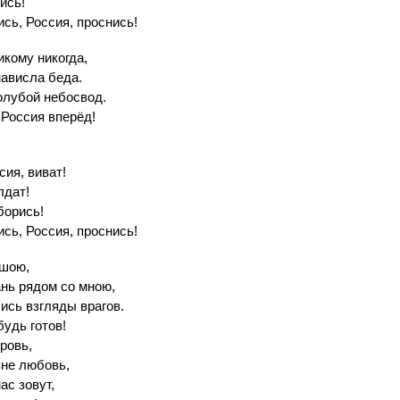
ись!
ись, Россия, проснись!
икому никогда,
нависла беда.
олубой небосвод.
 Россия вперёд!
сия, виват!
лдат!
борись!
ись, Россия, проснись!
ушою,
ань рядом со мною,
ись взгляды врагов.
будь готов!
ровь,
зне любовь,
ас зовут,