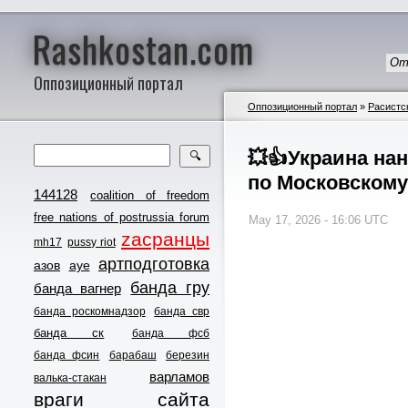
Rashkostan.com
От
Оппозиционный портал
Оппозиционный портал
»
Расистс
💥👍Украина н
🔍
по Московскому
144128
coalition of freedom
free nations of postrussia forum
May 17, 2026 - 16:06 UTC
zасранцы
mh17
pussy riot
артподготовка
азов
ауе
банда гру
банда вагнер
банда роскомнадзор
банда свр
банда ск
банда фсб
банда фсин
барабаш
березин
варламов
валька-стакан
враги сайта