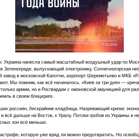
ны: Украина нанесла самый масштабный воздушный удар по Моск
 в Зеленограде, выпускающий электронику, Солнечногорская не
завод в московской Капотне, аэропорт Шереметьево и МКБ «Р
кет. Мы помним, как всё начиналось. «Киев за три дня» — крич
только армии, но и Росгвардии с омоновской амуницией для раз
емль в своем блицкриге.
бших россиян, бескрайние кладбища. Назревающий кризис эконо
и всё дальше на Восток, к Уралу. Потоки гробов из Украины и 
сных зон всё меньше.
тастрофе, которую уже вряд ли можно предотвратить. Но освобо