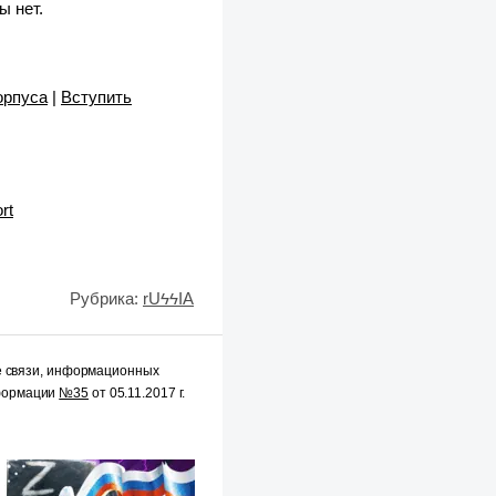
ы нет.
орпуса
|
Вступить
rt
Рубрика:
rUϟϟIA
е связи, информационных
нформации
№35
от 05.11.2017 г.