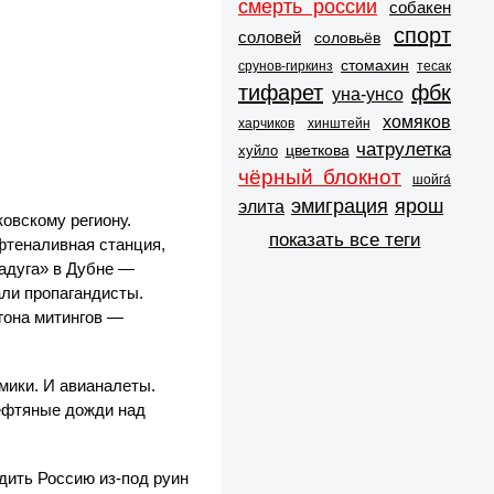
смерть россии
собакен
спорт
соловей
соловьёв
стомахин
срунов-гиркинз
тесак
тифарет
фбк
уна-унсо
хомяков
харчиков
хинштейн
чатрулетка
цветкова
хуйло
чёрный блокнот
шойга́
эмиграция
ярош
элита
овскому региону.
показать все теги
фтеналивная станция,
адуга» в Дубне —
али пропагандисты.
гона митингов —
мики. И авианалеты.
нефтяные дожди над
дить Россию из-под руин