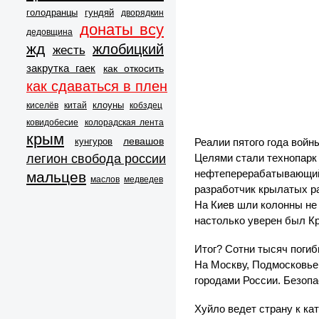
голодранцы
гундяй
дворядкин
донаты всу
дедовщина
жд
жлобицкий
жесть
закрутка гаек
как откосить
как сдаваться в плен
клоуны
киселёв
китай
кобздец
ковидобесие
колорадская лента
крым
левашов
кунгуров
Реалии пятого года вой
легион свобода россии
Целями стали технопарк
нефтеперерабатывающий 
мальцев
маслов
медведев
разработчик крылатых ра
На Киев шли колонны не 
настолько уверен был Кр
Итог? Сотни тысяч поги
На Москву, Подмосковье 
городами России. Безопа
Хуйло ведет страну к ка