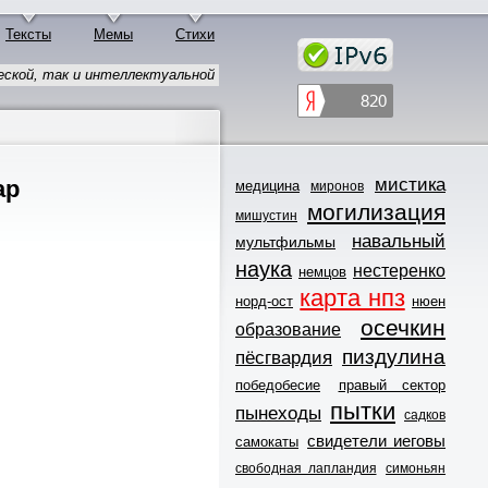
Тексты
Мемы
Стихи
ской, так и интеллектуальной
мистика
ар
медицина
миронов
могилизация
мишустин
навальный
мультфильмы
наука
нестеренко
немцов
карта нпз
норд-ост
нюен
осечкин
образование
пиздулина
пёсгвардия
победобесие
правый сектор
пытки
пынеходы
садков
свидетели иеговы
самокаты
свободная лапландия
симоньян