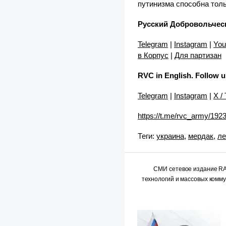
путинизма способна толь
Русский Добровольчес
Telegram
|
Instagram
|
You
в Корпус
|
Для партизан
RVC in English. Follow u
Telegram
|
Instagram
|
X / 
https://t.me/rvc_army/192
Теги:
украина
,
мердак
,
ле
СМИ сетевое издание 
технологий и массовых комм