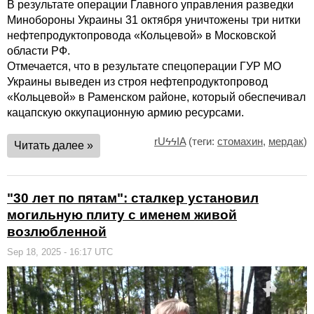
В результате операции Главного управления разведки
Минобороны Украины 31 октября уничтожены три нитки
нефтепродуктопровода «Кольцевой» в Московской
области РФ.
Отмечается, что в результате спецоперации ГУР МО
Украины выведен из строя нефтепродуктопровод
«Кольцевой» в Раменском районе, который обеспечивал
кацапскую оккупационную армию ресурсами.
rUϟϟIA
(теги:
стомахин
,
мердак
)
Читать далее »
"30 лет по пятам": сталкер установил
могильную плиту с именем живой
возлюбленной
Sep 18, 2025 - 16:17 UTC