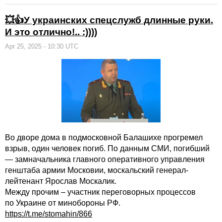
💥👍У украинских спецслужб длинные руки.
И это отлично!.. :))))
Apr 25, 2025 - 10:30 UTC
Во дворе дома в подмосковной Балашихе прогремел
взрыв, один человек погиб. По данным СМИ, погибший
— замначальника главного оперативного управления
генштаба армии Московии, москальский генерал-
лейтенант Ярослав Москалик.
Между прочим – участник переговорных процессов
по Украине от минобороны РФ.
https://t.me/stomahin/866