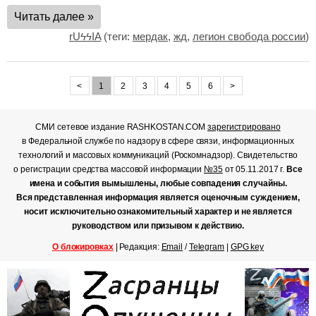
Читать далее »
rUϟϟIA
(теги:
мердак
,
жд
,
легион свобода россии
)
<
1
2
3
4
5
6
>
СМИ сетевое издание RASHKOSTAN.COM
зарегистрировано
в Федеральной службе по надзору в сфере связи, информационных
технологий и массовых коммуникаций (Роскомнадзор). Свидетельство
о регистрации средства массовой информации
№35
от 05.11.2017 г.
Все
имена и события вымышлены, любые совпадения случайны.
Вся представленная информация является оценочным суждением,
носит исключительно ознакомительный характер и не является
руководством или призывом к действию.
О блокировках
| Редакция:
Email
/
Telegram
|
GPG key