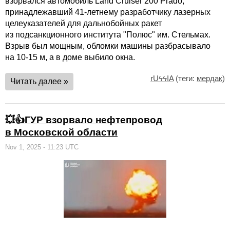
взорвался автомобиль Land Cruiser 200 Prado,
принадлежавший 41-летнему разработчику лазерных
целеуказателей для дальнобойных ракет
из подсанкционного института "Полюс" им. Стельмах.
Взрыв был мощным, обломки машины разбрасывало
на 10-15 м, а в доме выбило окна.
rUϟϟIA
(теги:
мердак
)
Читать далее »
💥👍ГУР взорвало нефтепровод
в Московской области
Nov 1, 2025 - 11:23 UTC