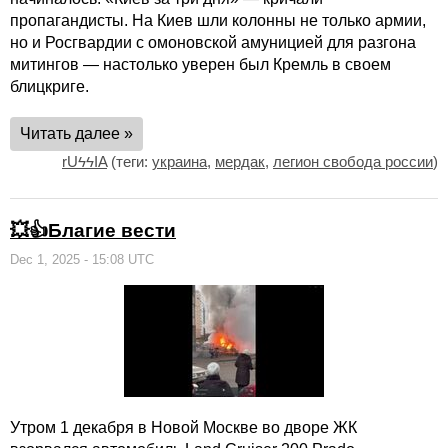
пропагандисты. На Киев шли колонны не только армии,
но и Росгвардии с омоновской амуницией для разгона
митингов — настолько уверен был Кремль в своем
блицкриге.
Читать далее »
rUϟϟIA
(теги:
украина
,
мердак
,
легион свобода россии
)
💥👍Благие вести
Dec 1, 2025 - 15:08 UTC
Утром 1 декабря в Новой Москве во дворе ЖК