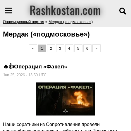
Rashkostan.com
Оппозиционный портал
»
Мердак («подмосковье»)
Мердак («подмосковье»)
<
1
2
3
4
5
6
>
🔥👍Операция «Факел»
Jun 25, 2026 - 13:50 UTC
Наши соратники из Сопротивления провели
сложнейшую операцию
в глубоком тылу. Точечными