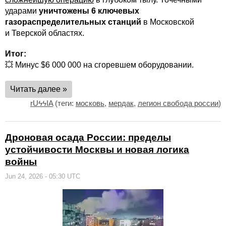
ударами
уничтожены 6 ключевых
газораспределительных станций
в Московской
и Тверской областях.
Итог:
💥 Минус $6 000 000 на сгоревшем оборудовании.
Читать далее »
rUϟϟIA
(теги:
московь
,
мердак
,
легион свобода россии
)
Дроновая осада России: пределы
устойчивости Москвы и новая логика
войны
Jun 24, 2026 - 05:30 UTC