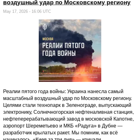
воздушный удар по Московскому региону
May 17, 2026 - 16:06 UTC
Реалии пятого года войны: Украина нанесла самый
масштабный воздушный удар по Московскому региону.
Целями стали технопарк в Зеленограде, выпускающий
электронику, Солнечногорская нефтеналивная станция,
нефтеперерабатывающий завод в московской Капотне,
аэропорт Шереметьево и МКБ «Радуга» в Дубне —
разработчик крылатых ракет. Мы помним, как всё
начиналось. «Киев за три дня» — кричали