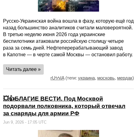
Русско-Украинская война вошла в фазу, которую ещё год
назад большинство аналитиков считали маловероятной.
В третью неделю июня 2026 года украинские
беспилотники атаковали российскую столицу четыре
раза за семь дней. Нефтеперерабатывающий завод
в Капотне — в черте самой Москвы — остановил работу.
Читать далее »
rUϟϟIA
(теги:
украина
,
московь
,
мердак
)
💥👍БЛАГИЕ ВЕСТИ. Под Москвой
подорвали полковника, который отвечал
за снаряды для армии РФ
Jun 9, 2026 - 17:05 UTC