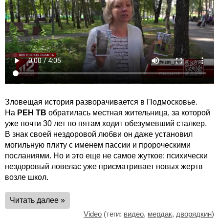
Зловещая история разворачивается в Подмосковье.
На
РЕН ТВ
обратилась местная жительница, за которой
уже почти 30 лет по пятам ходит обезумевший сталкер.
В знак своей нездоровой любви он даже установил
могильную плиту с именем пассии и пророческими
посланиями. Но и это еще не самое жуткое: психически
нездоровый ловелас уже присматривает новых жертв
возле школ.
Читать далее »
Video
(теги:
видео
,
мердак
,
дворядкин
)