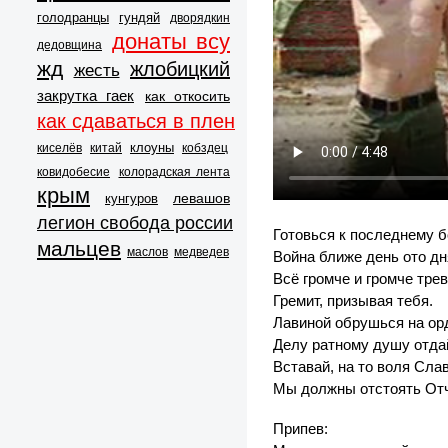
голодранцы
гундяй
дворядкин
донаты всу
дедовщина
жд
жлобицкий
жесть
закрутка гаек
как откосить
как сдаваться в плен
клоуны
киселёв
китай
кобздец
ковидобесие
колорадская лента
крым
левашов
кунгуров
легион свобода россии
Готовься к последнему б
мальцев
маслов
медведев
Война ближе день ото дн
Всё громче и громче тре
Гремит, призывая тебя.
Лавиной обрушься на ор
Делу ратному душу отда
Вставай, на то воля Сла
Мы должны отстоять Отч
Припев: