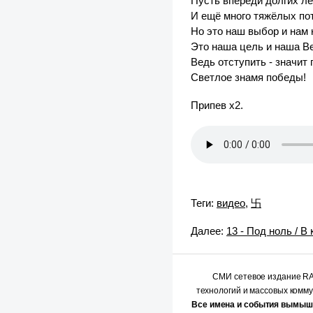
Пусть впереди долгих ле
И ещё много тяжёлых по
Но это наш выбор и нам 
Это наша цель и наша В
Ведь отступить - значит
Светлое знамя победы!
Припев х2.
Теги:
видео
,
卐
Далее:
13 - Под ноль / В
СМИ сетевое издание 
технологий и массовых комм
Все имена и события вымыш