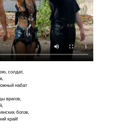
ою, солдат,
я,
вожный набат
ды врагов,
й,
вянских богов,
ий край!