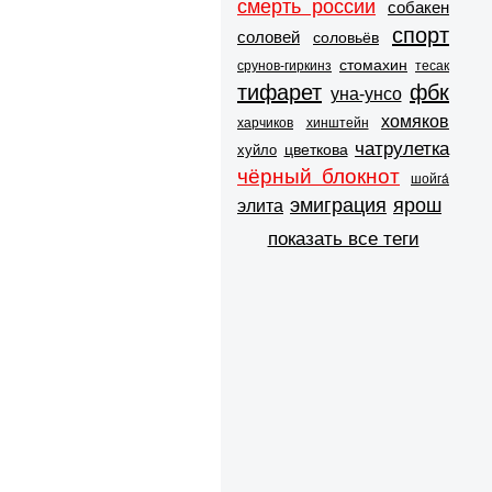
смерть россии
собакен
спорт
соловей
соловьёв
стомахин
срунов-гиркинз
тесак
тифарет
фбк
уна-унсо
хомяков
харчиков
хинштейн
чатрулетка
цветкова
хуйло
чёрный блокнот
шойга́
эмиграция
ярош
элита
показать все теги