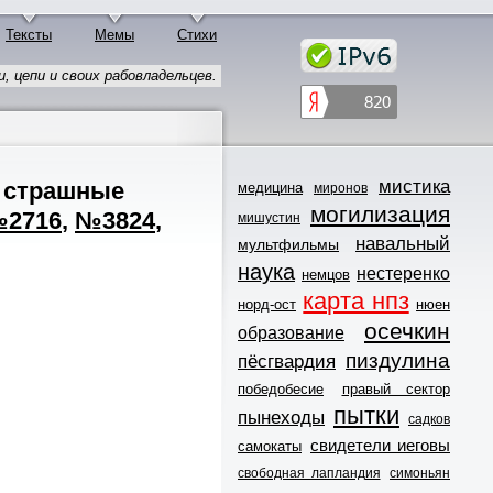
Тексты
Мемы
Стихи
 цепи и своих рабовладельцев.
мистика
и страшные
медицина
миронов
могилизация
2716
,
№3824
,
мишустин
навальный
мультфильмы
наука
нестеренко
немцов
карта нпз
норд-ост
нюен
осечкин
образование
пиздулина
пёсгвардия
победобесие
правый сектор
пытки
пынеходы
садков
свидетели иеговы
самокаты
свободная лапландия
симоньян