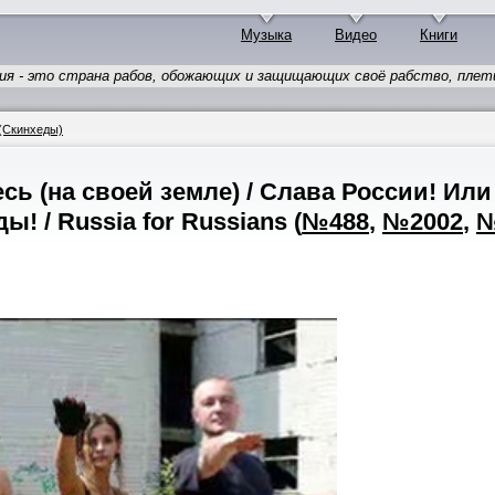
Музыка
Видео
Книги
ия - это страна рабов, обожающих и защищающих своё рабство, плети,
(Скинхеды)
сь (на своей земле) / Слава России! Ил
ы! / Russia for Russians
(
№488
,
№2002
,
№