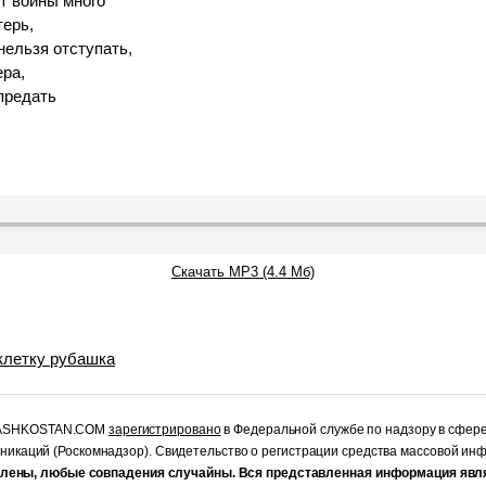
т войны много
терь,
нельзя отступать,
ера,
 предать
Скачать MP3 (4.4 Мб)
 клетку рубашка
RASHKOSTAN.COM
зарегистрировано
в Федеральной службе по надзору в сфер
уникаций (Роскомнадзор). Свидетельство о регистрации средства массовой и
лены, любые совпадения случайны. Вся представленная информация явл