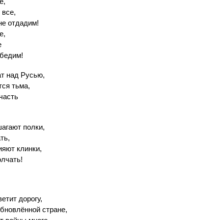
е,
 все,
не отдадим!
е,
е
обедим!
т над Русью,
тся тьма,
часть
агают полки,
ть,
ияют клинки,
лчать!
етит дорогу,
обновлённой стране,