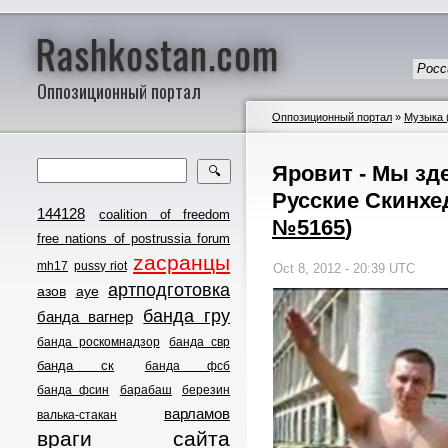
Rashkostan.com
Росс
Оппозиционный портал
Оппозиционный портал
»
Музыка 
Яровит - Мы зде
🔍
Русские Скинхед
144128
coalition of freedom
№5165
)
free nations of postrussia forum
zасранцы
mh17
pussy riot
Oct 8, 2012 - 20:39 UTC
артподготовка
азов
ауе
банда гру
банда вагнер
банда роскомнадзор
банда свр
банда ск
банда фсб
банда фсин
барабаш
березин
варламов
валька-стакан
враги сайта