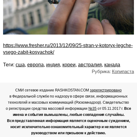
https://www.fresher.ru/2013/12/09/25-stran-v-kotoryx-legche-
vsego-zabit-kosyachok/
Теги:
сша
,
европа
,
индия
,
кореи
,
австралия
,
канада
Рубрика:
Копипаста
СМИ сетевое издание RASHKOSTAN.COM
зарегистрировано
в Федеральной службе по надзору в сфере связи, информационных
технологий и массовых коммуникаций (Роскомнадзор). Свидетельство
о регистрации средства массовой информации
№35
от 05.11.2017 г.
Все
имена и события вымышлены, любые совпадения случайны.
Вся представленная информация является оценочным суждением,
носит исключительно ознакомительный характер и не является
руководством или призывом к действию.