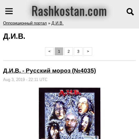
Rashkostan.com
Оппозиционный портал
»
Д.И.В.
Д.И.В.
<
1
2
3
>
Д.И.В. - Русский мороз (№4035)
Aug 3, 2019 - 22:11 UTC