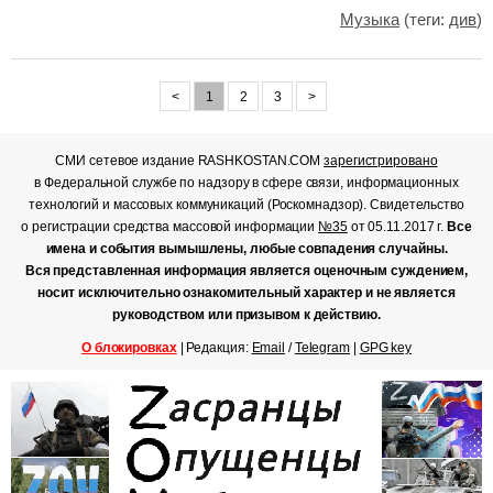
Музыка
(теги:
див
)
<
1
2
3
>
СМИ сетевое издание RASHKOSTAN.COM
зарегистрировано
в Федеральной службе по надзору в сфере связи, информационных
технологий и массовых коммуникаций (Роскомнадзор). Свидетельство
о регистрации средства массовой информации
№35
от 05.11.2017 г.
Все
имена и события вымышлены, любые совпадения случайны.
Вся представленная информация является оценочным суждением,
носит исключительно ознакомительный характер и не является
руководством или призывом к действию.
О блокировках
| Редакция:
Email
/
Telegram
|
GPG key