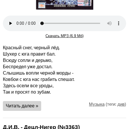
Скачать MP3 (6.9 Мб)
Красный снег, черный лёд.
Шухер с юга правит бал.
Всюду сопли и дерьмо,
Беспредел уже достал.
Слышишь вопли черной морды -
Ковбои с юга нас грабить спешат.
Здесь осели все уроды,
Так и просят по зубам.
Музыка
(теги:
див
)
Читать далее »
Д.И.В. - Децл-Нигер (№3363)