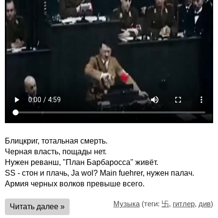
Блицкриг, тотальная смерть.
Черная власть, пощады нет.
Нужен реванш, "План Барбаросса" живёт.
SS - стон и плачь, Ja wol? Main fuehrer, нужен палач.
Армия черных волков превыше всего.
Музыка
(теги:
卐
,
гитлер
,
див
)
Читать далее »