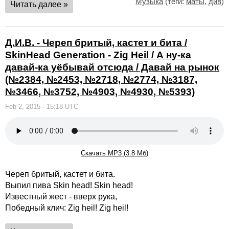
Музыка
(теги:
маты
,
див
)
Читать далее »
Д.И.В. - Череп бритый, кастет и бита /
SkinHead Generation - Zig Heil / А ну-ка
давай-ка уёбывай отсюда / Давай на рынок
(№2384, №2453, №2718, №2774, №3187,
№3466, №3752, №4903, №4930, №5393)
Feb 2, 2015 - 15:18 UTC
Скачать MP3 (3.8 Мб)
Череп бритый, кастет и бита.
Выпил пива Skin head! Skin head!
Известный жест - вверх рука,
Победный клич: Zig heil! Zig heil!