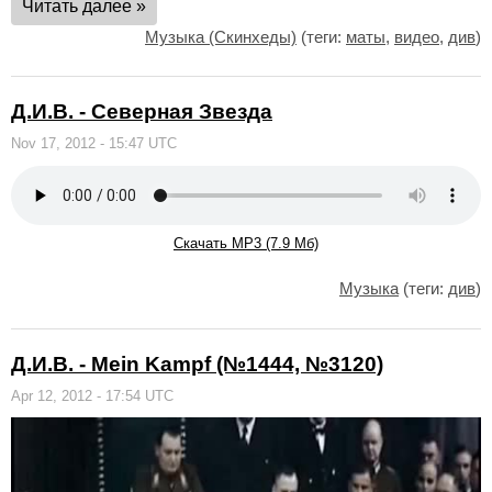
Читать далее »
Музыка (Скинхеды)
(теги:
маты
,
видео
,
див
)
Д.И.В. - Северная Звезда
Nov 17, 2012 - 15:47 UTC
Скачать MP3 (7.9 Мб)
Музыка
(теги:
див
)
Д.И.В. - Mein Kampf (№1444, №3120)
Apr 12, 2012 - 17:54 UTC