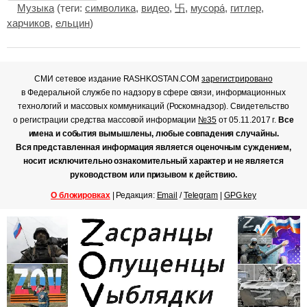
Музыка
(теги:
символика
,
видео
,
卐
,
мусора́
,
гитлер
,
харчиков
,
ельцин
)
СМИ сетевое издание RASHKOSTAN.COM
зарегистрировано
в Федеральной службе по надзору в сфере связи, информационных
технологий и массовых коммуникаций (Роскомнадзор). Свидетельство
о регистрации средства массовой информации
№35
от 05.11.2017 г.
Все
имена и события вымышлены, любые совпадения случайны.
Вся представленная информация является оценочным суждением,
носит исключительно ознакомительный характер и не является
руководством или призывом к действию.
О блокировках
| Редакция:
Email
/
Telegram
|
GPG key