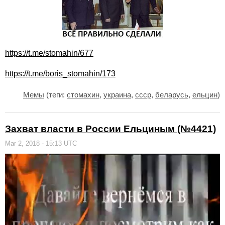
https://t.me/stomahin/677
https://t.me/boris_stomahin/173
Мемы
(теги:
стомахин
,
украина
,
ссср
,
беларусь
,
ельцин
)
Захват власти в России Ельциным (№4421)
Mar 2, 2018 - 15:13 UTC