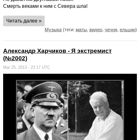
Смерть веками к ним с Севера шла!
Читать далее »
Музыка
(теги:
маты
,
видео
,
чечня
,
ельцин
)
Александр Харчиков - Я экстремист
(№2002)
Mar 25, 2013 - 23:17 UTC