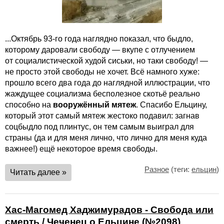
...Октябрь 93-го года наглядно показал, что быдло,
которому даровали свободу — вкупе с отлучением
от социалистической худой сиськи, но таки свободу! —
не просто этой свободы не хочет. Всё намного хуже:
прошло всего два года до наглядной иллюстрации, что
жаждущее социализма бесполезное скотьё реально
способно на
вооружённый мятеж
. Спасибо Ельцину,
который этот самый мятеж жестоко подавил: загнав
соцбыдло под плинтус, он тем самым выиграл для
страны (да и для меня лично, что лично для меня куда
важнее!) ещё некоторое время свободы.
Разное
(теги:
ельцин
)
Читать далее »
Хас-Магомед Хаджимурадов - Свобода или
смерть / Чеченец о Ельцине (№2098)