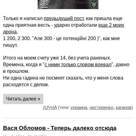
Только я написал
предыдущий пост
, как пришла еще
одна приятная весть - ударно отработали
еще 2 моих
дрона
.
1 200, 2 300. "Але 300 - це потенційні 200 )", как мне
пишут.
Итого на моем счету уже 14, без учета раненых.
Времена, когда я "
с ними только словом воевал
", давно
в прошлом.
Ни одна гадина не посмеет сказать, что у меня слова
расходятся с делом.
Читать далее »
rUϟϟIA
(теги:
украина
,
нестеренко
,
каганов
)
Вася Обломов - Теперь далеко отсюда