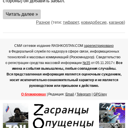
стороны) он добавить забыл.
Читать далее »
Разное
(теги:
тифарет
,
ковидобесие
,
каганов
)
СМИ сетевое издание RASHKOSTAN.COM
зарегистрировано
в Федеральной службе по надзору в сфере связи, информационных
технологий и массовых коммуникаций (Роскомнадзор). Свидетельство
о регистрации средства массовой информации
№35
от 05.11.2017 г.
Все
имена и события вымышлены, любые совпадения случайны.
Вся представленная информация является оценочным суждением,
носит исключительно ознакомительный характер и не является
руководством или призывом к действию.
О блокировках
| Редакция:
Email
/
Telegram
|
GPG key