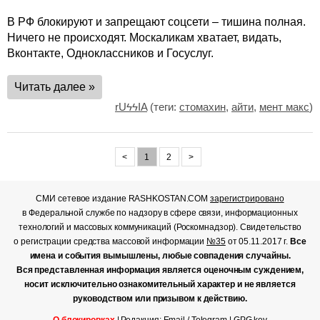
В РФ блокируют и запрещают соцсети – тишина полная.
Ничего не происходят. Москаликам хватает, видать,
Вконтакте, Одноклассников и Госуслуг.
Читать далее »
rUϟϟIA
(теги:
стомахин
,
айти
,
мент макс
)
<
1
2
>
СМИ сетевое издание RASHKOSTAN.COM
зарегистрировано
в Федеральной службе по надзору в сфере связи, информационных
технологий и массовых коммуникаций (Роскомнадзор). Свидетельство
о регистрации средства массовой информации
№35
от 05.11.2017 г.
Все
имена и события вымышлены, любые совпадения случайны.
Вся представленная информация является оценочным суждением,
носит исключительно ознакомительный характер и не является
руководством или призывом к действию.