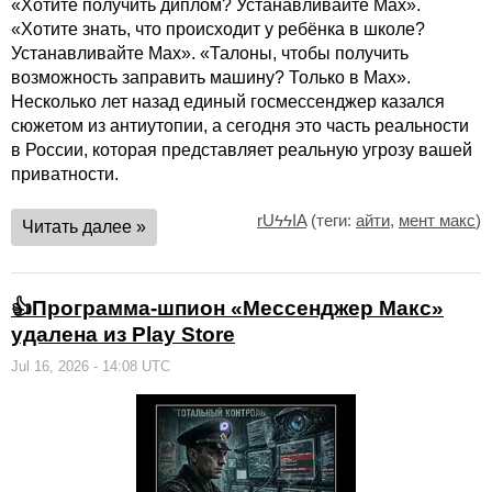
«Хотите получить диплом? Устанавливайте Max».
«Хотите знать, что происходит у ребёнка в школе?
Устанавливайте Max». «Талоны, чтобы получить
возможность заправить машину? Только в Max».
Несколько лет назад единый госмессенджер казался
сюжетом из антиутопии, а сегодня это часть реальности
в России, которая представляет реальную угрозу вашей
приватности.
rUϟϟIA
(теги:
айти
,
мент макс
)
Читать далее »
👍Программа-шпион «Мессенджер Макс»
удалена из Play Store
Jul 16, 2026 - 14:08 UTC