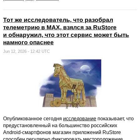
Тот же исследователь, что разобрал
телеметрию в MAX, взялся за RuStore
и обнаружил, что этот сервис может быть
намного опаснее
Jun 12, 2026 - 12:42 UTC
Опубликованное сегодня
исследование
показывает, что
предустановленный на большинство российских
Android-смартфонов магазин приложений RuStore
способен регулярно фиксировать местоположение