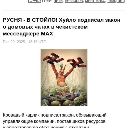
rUϟϟIA
(теги:
айти
,
невзоров
,
мент макс
,
telegram
)
РУСНЯ - В СТОЙЛО! Хуйло подписал закон
о домовых чатах в чекистском
мессенджере MAX
Dec 29, 2025 - 18:16 UTC
Кровавый карлик подписал закон, обязывающий
управляющие компании, поставщиков ресурсов
и операторов по обращению с отходами