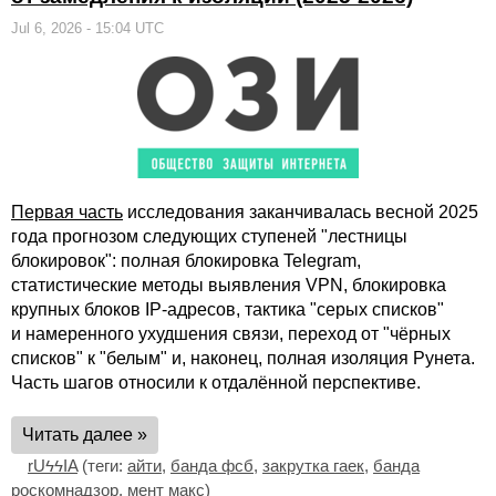
Jul 6, 2026 - 15:04 UTC
Первая часть
исследования заканчивалась весной 2025
года прогнозом следующих ступеней "лестницы
блокировок": полная блокировка Telegram,
статистические методы выявления VPN, блокировка
крупных блоков IP-адресов, тактика "серых списков"
и намеренного ухудшения связи, переход от "чёрных
списков" к "белым" и, наконец, полная изоляция Рунета.
Часть шагов относили к отдалённой перспективе.
Читать далее »
rUϟϟIA
(теги:
айти
,
банда фсб
,
закрутка гаек
,
банда
роскомнадзор
,
мент макс
)