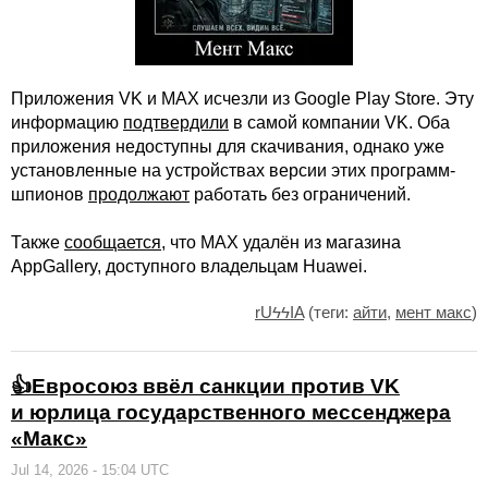
Приложения VK и МАХ исчезли из Google Play Store. Эту
информацию
подтвердили
в самой компании VK. Оба
приложения недоступны для скачивания, однако уже
установленные на устройствах версии этих программ-
шпионов
продолжают
работать без ограничений.
Также
сообщается
, что МАХ удалён из магазина
AppGallery, доступного владельцам Huawei.
rUϟϟIA
(теги:
айти
,
мент макс
)
👍Евросоюз ввёл санкции против VK
и юрлица государственного мессенджера
«Макс»
Jul 14, 2026 - 15:04 UTC