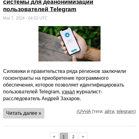
системы для деанонимизации
пользователей Telegram
Mar 7, 2024 - 04:53 UTC
Силовики и правительства ряда регионов заключили
госконтракты на приобретение программного
обеспечения, которое позволяет идентифицировать
пользователей Telegram,
узнал
журналист-
расследователь Андрей Захаров.
rUϟϟIA
(теги:
айти
,
telegram
)
Читать далее »
<
1
2
>