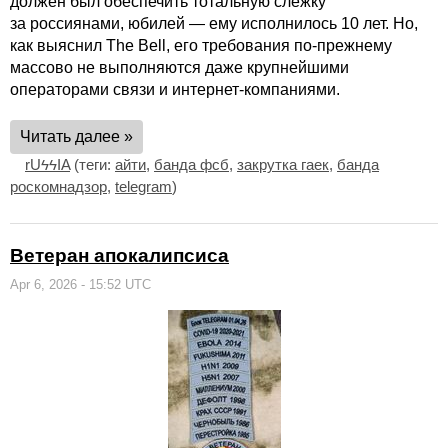
должен был обеспечить тотальную слежку
за россиянами, юбилей — ему исполнилось 10 лет. Но,
как выяснил The Bell, его требования по-прежнему
массово не выполняются даже крупнейшими
операторами связи и интернет-компаниями.
Читать далее »
rUϟϟIA
(теги:
айти
,
банда фсб
,
закрутка гаек
,
банда
роскомнадзор
,
telegram
)
Ветеран апокалипсиса
Apr 6, 2026 - 15:52 UTC