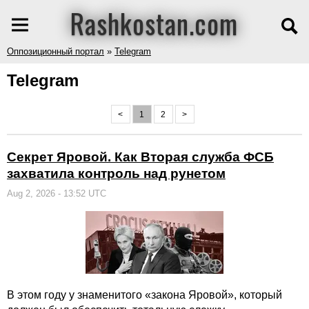
Rashkostan.com
Оппозиционный портал
»
Telegram
Telegram
<
1
2
>
Секрет Яровой. Как Вторая служба ФСБ
захватила контроль над рунетом
Aug 2, 2026 - 13:52 UTC
В этом году у знаменитого «закона Яровой», который