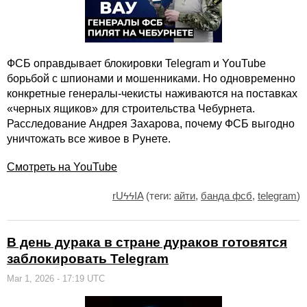
ФСБ оправдывает блокировки Telegram и YouTube
борьбой с шпионами и мошенниками. Но одновременно
конкретные генералы-чекисты наживаются на поставках
«черных ящиков» для строительства Чебурнета.
Расследование Андрея Захарова, почему ФСБ выгодно
уничтожать все живое в Рунете.
Смотреть на YouTube
rUϟϟIA
(теги:
айти
,
банда фсб
,
telegram
)
В день дурака в стране дураков готовятся
заблокировать Telegram
Mar 1, 2026 - 17:19 UTC