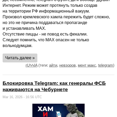
Интернет. Режим может протянуть только создав
на территории РФ информационный вакуум.
Произвол кремлевского хамла пережить будет сложно,
но это не причина поддаваться пропаганде
и устанавливать МАХ.
Отсутствие пиццы - не повод есть фекалии.
Следует помнить, что МАХ опасен не только
вольнодумцам.
Читать далее »
rUϟϟIA
(теги:
айти
,
невзоров
,
мент макс
,
telegram
)
Блокировка Telegram: как генералы ФСБ
наживаются на Чебурнете
Mar 16, 2026 - 16:56 UTC