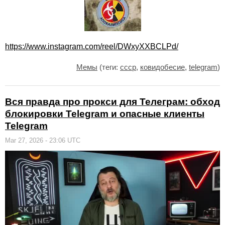
https://www.instagram.com/reel/DWxyXXBCLPd/
Мемы
(теги:
ссср
,
ковидобесие
,
telegram
)
Вся правда про прокси для Телеграм: обход
блокировки Telegram и опасные клиенты
Telegram
Mar 27, 2026 - 23:06 UTC