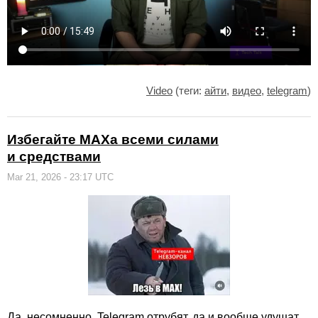
Video
(теги:
айти
,
видео
,
telegram
)
Избегайте МАХа всеми силами
и средствами
Mar 21, 2026 - 23:17 UTC
Да, несомненно, Telegram отрубят, да и вообще удушат