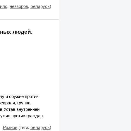
уйло
,
невзоров
,
беларусь
)
жных людей.
лу и оружие против
февраля, группа
в Устав внутренней
ужие против граждан.
Разное
(теги:
беларусь
)