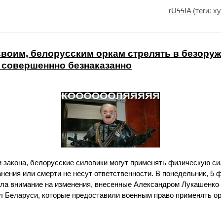
rUϟϟIA
(теги:
х
воим, белорусским оркам стрелять в безору
 совершеннно безнаказанно
 закона, белорусские силовики могут применять физическую си
анения или смерти не несут ответственности. В понедельник, 5 
ила внимание на изменения, внесенные Александром Лукашенко 
 Беларуси, которые предоставили военным право применять ор