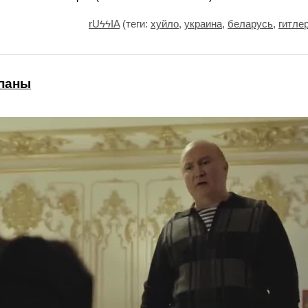
rUϟϟIA
(теги:
хуйло
,
украина
,
беларусь
,
гитле
паны