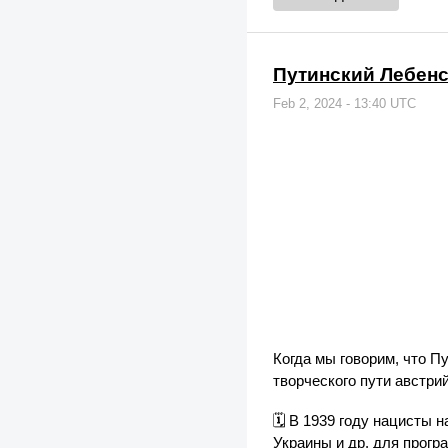
Путинский Лебен
Feb 2, 2024 - 13:40 UTC
Когда мы говорим, что П
творческого пути австри
🗓 В 1939 году нацисты 
Украины и др. для прогр