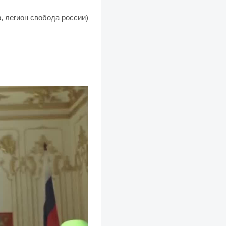
р
,
легион свобода россии
)