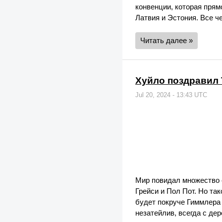
конвенции, которая прям
Латвия и Эстония. Все ч
Читать далее »
Хуйло поздравил 
Jul 20, 2024 - 13:43 UTC
Мир повидал множество с
Грейси и Пол Пот. Но та
будет покруче Гиммлера 
незатейлив, всегда с дер