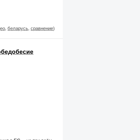
ео
,
беларусь
,
сравнение
)
обедобесие