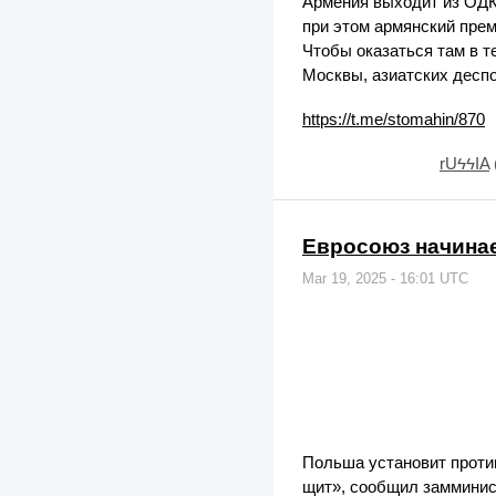
Армения выходит из ОДКБ
при этом армянский пре
Чтобы оказаться там в т
Москвы, азиатских деспо
https://t.me/stomahin/870
rUϟϟIA
Евросоюз начинае
Mar 19, 2025 - 16:01 UTC
Польша установит проти
щит», сообщил замминис