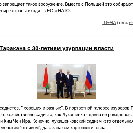
о запрещает такое вооружение. Вместе с Польшей это собирают
етыре страны входят в ЕС и НАТО.
rUϟϟIA
(теги:
е
Таракана с 30-летием узурпации власти
адистов, " хороших и разных". В портретной галерее изуверов 
кого хозяйственно садиста, как Лукашенко - давно не рождалось
и Ким Чен Ира. Конечно, лукашенковский садизм -это отдельная 
евенским "отливом", да с запахом картошки и говна.