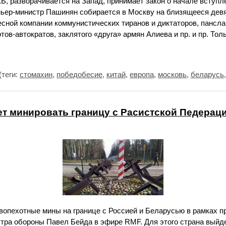
, разворачивается на Запад, принимает закон о начале вступл
мьер-министр Пашинян собирается в Москву на близящееся дев
есной компании коммунистических тиранов и диктаторов, пансл
тов-автократов, заклятого «друга» армян Алиева и пр. и пр. То
(теги:
стомахин
,
победобесие
,
китай
,
европа
,
московь
,
беларусь
т минировать границу с Расистской Педерац
вопехотные мины на границе с Россией и Беларусью в рамках 
тра обороны Павел Бейда в эфире RMF. Для этого страна выйде