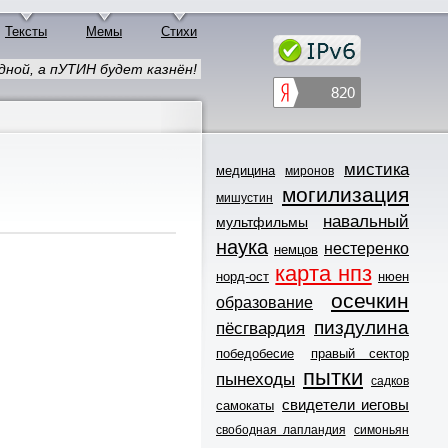
Тексты
Мемы
Стихи
дной, а пУТИН будет казнён!
мистика
медицина
миронов
могилизация
мишустин
навальный
мультфильмы
наука
нестеренко
немцов
карта нпз
норд-ост
нюен
осечкин
образование
пиздулина
пёсгвардия
победобесие
правый сектор
пытки
пынеходы
садков
свидетели иеговы
самокаты
свободная лапландия
симоньян