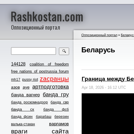
Rashkostan.com
Оппозиционный портал
Оппозиционный портал
»
Беларус
Беларусь
🔍
144128
coalition of freedom
free nations of postrussia forum
zасранцы
Граница между Б
mh17
pussy riot
артподготовка
азов
ауе
Apr 18, 2026 - 16:12 UTC
банда гру
банда вагнер
банда роскомнадзор
банда свр
банда ск
банда фсб
банда фсин
барабаш
березин
варламов
валька-стакан
враги сайта