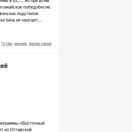
ения в ЕС… но при всём
ятомайское победобесие.
авянских подстилок
лько Ына не хватает…
,
*стан
,
индия
,
палестина
)
ией
программы «Восточный
т из Оттавской