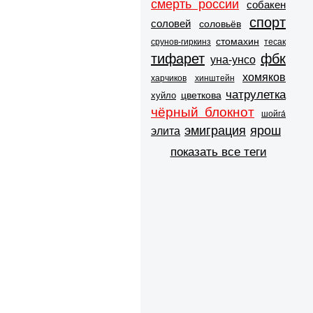
смерть россии
собакен
спорт
соловей
соловьёв
стомахин
срунов-гиркинз
тесак
тифарет
фбк
уна-унсо
хомяков
харчиков
хинштейн
чатрулетка
цветкова
хуйло
чёрный блокнот
шойга́
эмиграция
ярош
элита
показать все теги