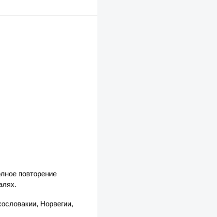
олное повторение
алях.
хословакии, Норвегии,