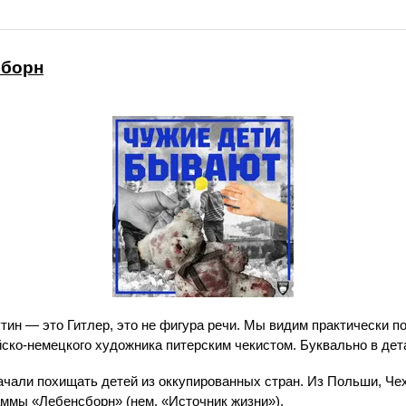
сборн
утин — это Гитлер, это не фигура речи. Мы видим практически п
йско-немецкого художника питерским чекистом. Буквально в дет
начали похищать детей из оккупированных стран. Из Польши, Че
аммы «Лебенсборн» (нем. «Источник жизни»).