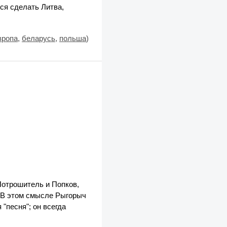
ся сделать Литва,
вропа
,
беларусь
,
польша
)
Потрошитель и Попков,
. В этом смысле Рыгорыч
"песня"; он всегда