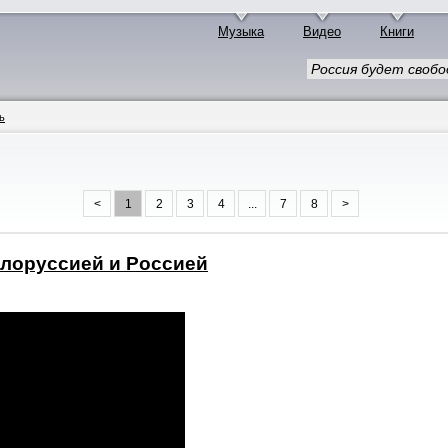
Музыка
Видео
Книги
Россия будет свобо
ь
<
1
2
3
4
...
7
8
>
елоруссией и Россией