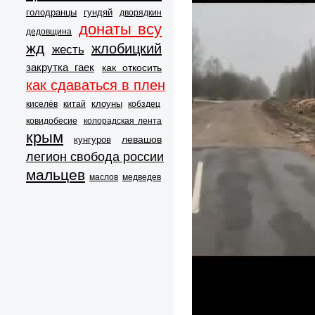
голодранцы
гундяй
дворядкин
донаты всу
дедовщина
жд
жлобицкий
жесть
закрутка гаек
как откосить
как сдаваться в плен
клоуны
киселёв
китай
кобздец
ковидобесие
колорадская лента
крым
левашов
кунгуров
легион свобода россии
мальцев
маслов
медведев