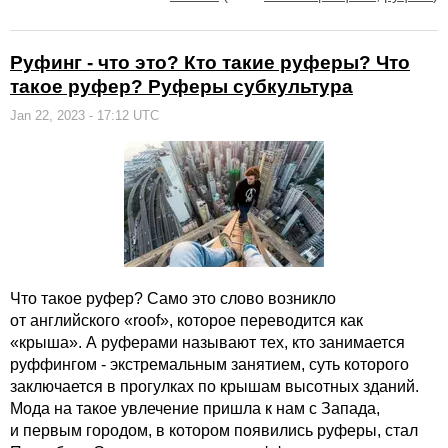
Руфинг - что это? Кто такие руферы? Что
такое руфер? Руферы субкультура
Jan 22, 2023 - 17:12 UTC
Что такое руфер? Само это слово возникло
от английского «roof», которое переводится как
«крыша». А руферами называют тех, кто занимается
руффингом - экстремальным занятием, суть которого
заключается в прогулках по крышам высотных зданий.
Мода на такое увлечение пришла к нам с Запада,
и первым городом, в котором появились руферы, стал