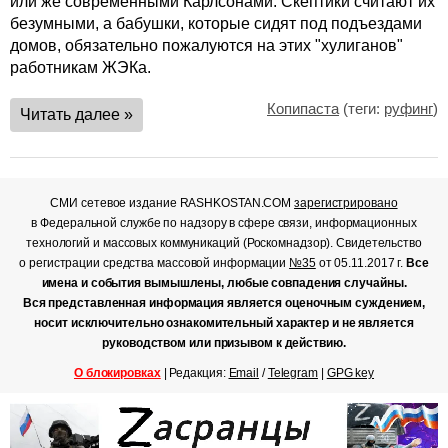
или же современными Карлсонами. Скептики считают их
безумными, а бабушки, которые сидят под подъездами
домов, обязательно пожалуются на этих "хулиганов"
работникам ЖЭКа.
Копипаста
(теги:
руфинг
)
Читать далее »
СМИ сетевое издание RASHKOSTAN.COM
зарегистрировано
в Федеральной службе по надзору в сфере связи, информационных
технологий и массовых коммуникаций (Роскомнадзор). Свидетельство
о регистрации средства массовой информации
№35
от 05.11.2017 г.
Все
имена и события вымышлены, любые совпадения случайны.
Вся представленная информация является оценочным суждением,
носит исключительно ознакомительный характер и не является
руководством или призывом к действию.
О блокировках
| Редакция:
Email
/
Telegram
|
GPG key