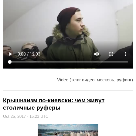
Video
(теги:
видео
,
московь
,
руфинг
)
Крышнаизм по-киевски: чем живут
столичные руферы
Oct 25, 2017 - 15:23 UTC