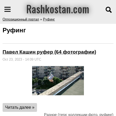
Rashkostan.com
Оппозиционный портал
»
Руфинг
Руфинг
Павел Кашин руфер (64 фотографии)
Oct 23, 2023 - 14:09 UTC
Читать далее »
Разное
(теги:
коллекции фото
,
руфинг
)