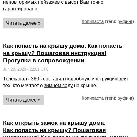
неповторимых пейзажев с высот Вам точно
гарантировано.
Копипаста
(теги:
руфинг
)
Читать далее »
Как попасть на крышу дома. Как попасть
на крышу? Пошаговая инструкция!
Прогулки в сопровождении
Jun 20, 2020 - 22:01 UTC
Телеканал «360» составил
подробную инструкцию
для
тех, кто мечтает о
зимнем саду
на крыше.
Копипаста
(теги:
руфинг
)
Читать далее »
Как открыть замок на крышу дома.
Как попасть на крышу? Пошаговая