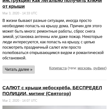
инструкция! Как легально получить ключи
от крыши
Mar 3, 2020 - 14:33 UTC
В жизни бывают разные ситуации, иногда просто
необходимо попасть на крышу дома. Причин для этого
может быть много: ремонтные работы, сброс снега
зимой, установка антенны или даже пожар. Некоторые
люди интересуются, как попасть на крышу, с целью
посмотреть праздничный салют или просто
полюбоваться открывающимся видом и романтической
обстановкой.
Копипаста
(теги:
московь
,
руфинг
)
Читать далее »
САЛЮТ с крыши небоскрёба, БЕСПРЕДЕЛ
ПОЛИЦИИ, митинг (Святогор)
Mar 2, 2020 - 14:07 UTC