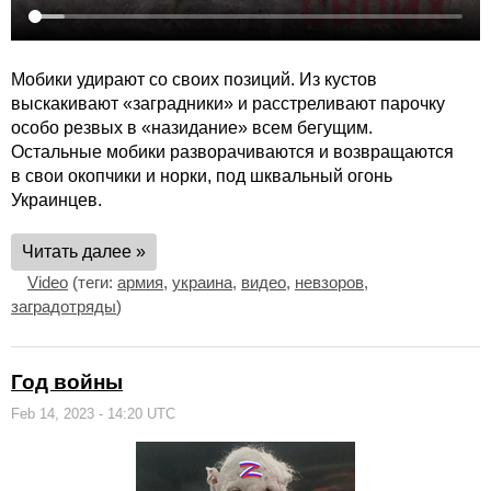
Мобики удирают со своих позиций. Из кустов
выскакивают «заградники» и расстреливают парочку
особо резвых в «назидание» всем бегущим.
Остальные мобики разворачиваются и возвращаются
в свои окопчики и норки, под шквальный огонь
Украинцев.
Читать далее »
Video
(теги:
армия
,
украина
,
видео
,
невзоров
,
заградотряды
)
Год войны
Feb 14, 2023 - 14:20 UTC