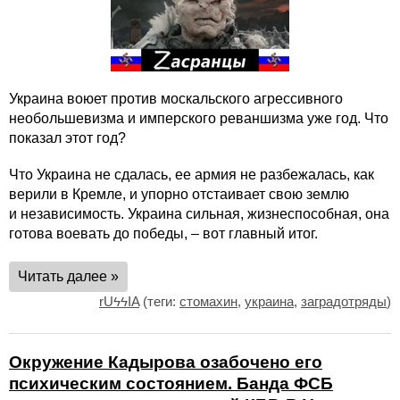
Украина воюет против москальского агрессивного
необольшевизма и имперского реваншизма уже год. Что
показал этот год?
Что Украина не сдалась, ее армия не разбежалась, как
верили в Кремле, и упорно отстаивает свою землю
и независимость. Украина сильная, жизнеспособная, она
готова воевать до победы, – вот главный итог.
Читать далее »
rUϟϟIA
(теги:
стомахин
,
украина
,
заградотряды
)
Окружение Кадырова озабочено его
психическим состоянием. Банда ФСБ