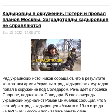
Кадыровцы в окружении. Потери и провал
планов Москвы. Заградотряды кадыровцев
не справляются
Sep 13, 2022 - 14:08 UTC
Ряд украинских источников сообщают, что в результате
контратаки армии Украины отряд кадыровских муртадов
попал в окружение под Соледаром. Речь идет о поселке
Спорное, недалеко от Соледара. В свою очередь
украинский журналист Роман Цимбалюк сообщил, что 9
сентября отряды кадыровцев «Ахмат» и 19-го отряда
«БАРС» МО России попытались занять один