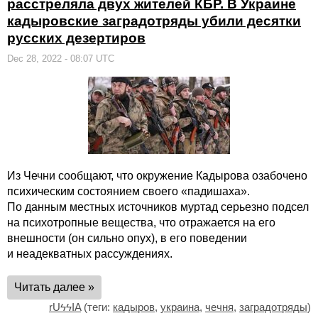
расстреляла двух жителей КБР. В Украине
кадыровские заградотряды убили десятки
русских дезертиров
Dec 28, 2022 - 08:07 UTC
Из Чечни сообщают, что окружение Кадырова озабочено
психическим состоянием своего «падишаха».
По данным местных источников муртад серьезно подсел
на психотропные вещества, что отражается на его
внешности (он сильно опух), в его поведении
и неадекватных рассуждениях.
Читать далее »
rUϟϟIA
(теги:
кадыров
,
украина
,
чечня
,
заградотряды
)