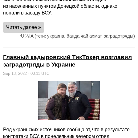
из населенных пунктов Донецкой области, однако
попали в засаду ВСУ.
Читать далее »
rUϟϟIA
(теги:
украина
,
банда чай ахмат
,
заградотряды
)
Главный кадыровский ТикТокер возглавил
заградотряды в Украине
Sep 13, 2022 - 00:11 UTC
Ряд украинских источников сообщают, что в результате
контратаки ВСУ, в понедельник вечером отряд