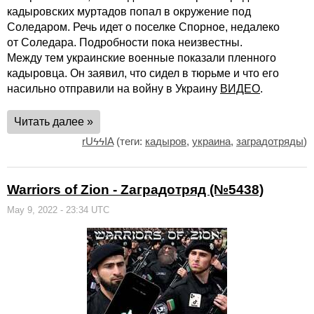
кадыровских муртадов попал в окружение под
Соледаром. Речь идет о поселке Спорное, недалеко
от Соледара. Подробности пока неизвестны.
Между тем украинские военные показали пленного
кадыровца. Он заявил, что сидел в тюрьме и что его
насильно отправили на войну в Украину
ВИДЕО
.
Читать далее »
rUϟϟIA
(теги:
кадыров
,
украина
,
заградотряды
)
Warriors of Zion - Zаградотряд (№5438)
May 9, 2022 - 23:34 UTC