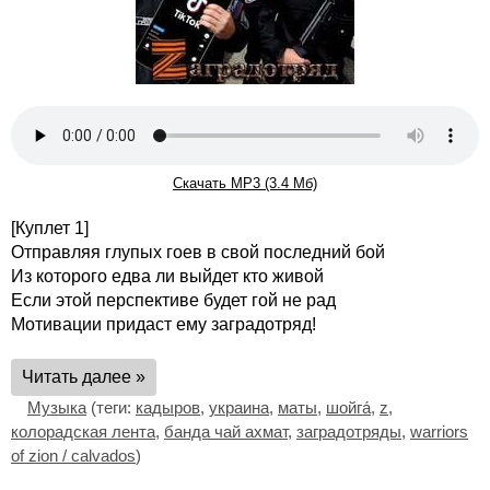
Скачать MP3 (3.4 Мб)
[Куплет 1]
Отправляя глупых гоев в свой последний бой
Из которого едва ли выйдет кто живой
Если этой перспективе будет гой не рад
Мотивации придаст ему заградотряд!
Читать далее »
Музыка
(теги:
кадыров
,
украина
,
маты
,
шойга́
,
z
,
колорадская лента
,
банда чай ахмат
,
заградотряды
,
warriors
of zion / calvados
)