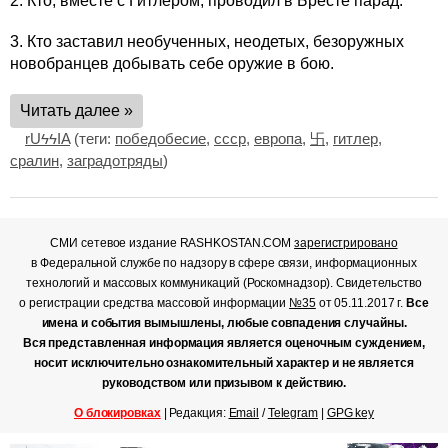
2. Кто, вместе с Гитлером, проводил в Бресте парад.
3. Кто заставил необученных, неодетых, безоружных
новобранцев добывать себе оружие в бою.
Читать далее »
rUϟϟIA
(теги:
победобесие
,
ссср
,
европа
,
卐
,
гитлер
,
сралин
,
заградотряды
)
СМИ сетевое издание RASHKOSTAN.COM
зарегистрировано
в Федеральной службе по надзору в сфере связи, информационных
технологий и массовых коммуникаций (Роскомнадзор). Свидетельство
о регистрации средства массовой информации
№35
от 05.11.2017 г.
Все
имена и события вымышлены, любые совпадения случайны.
Вся представленная информация является оценочным суждением,
носит исключительно ознакомительный характер и не является
руководством или призывом к действию.
О блокировках
| Редакция:
Email
/
Telegram
|
GPG key