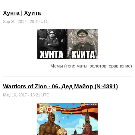
Хунта | Хуита
Sep 20, 2017 - 20:49 UTC
Мемы
(теги:
маты
,
золотов
,
сравнение
)
Warriors of Zion - 06. Дед Майор (№4391)
May 16, 2017 - 15:21 UTC