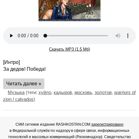
Скачать MP3 (1.5 Мб)
[Интро]
За дедов! Победа!
Читать далее »
Музыка
(теги:
хуйло
,
кадыров
,
московь
,
золотов
,
warriors of
zion / calvados
)
СМИ сетевое издание RASHKOSTAN.COM
зарегистрировано
в Федеральной службе по надзору в сфере связи, информационных
технологий и массовых коммуникаций (Роскомнадзор). Свидетельство