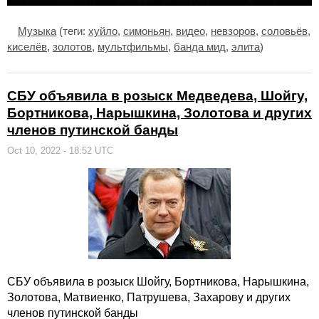
Музыка
(теги:
хуйло
,
симоньян
,
видео
,
невзоров
,
соловьёв
,
киселёв
,
золотов
,
мультфильмы
,
банда мид
,
элита
)
СБУ объявила в розыск Медведева, Шойгу,
Бортникова, Нарышкина, Золотова и других
членов путинской банды
Oct 10, 2022 - 18:52 UTC
СБУ объявила в розыск Шойгу, Бортникова, Нарышкина,
Золотова, Матвиенко, Патрушева, Захарову и других
членов путинской банды