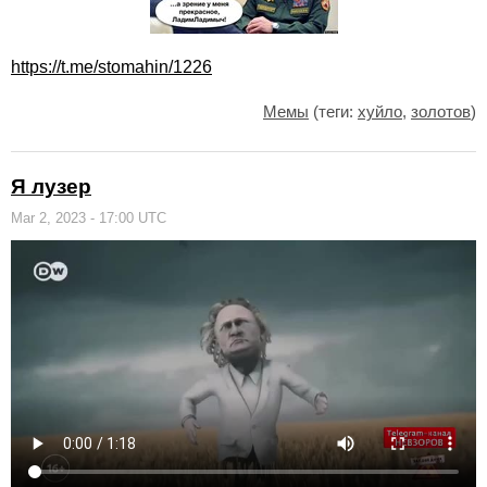
https://t.me/stomahin/1226
Мемы
(теги:
хуйло
,
золотов
)
Я лузер
Mar 2, 2023 - 17:00 UTC