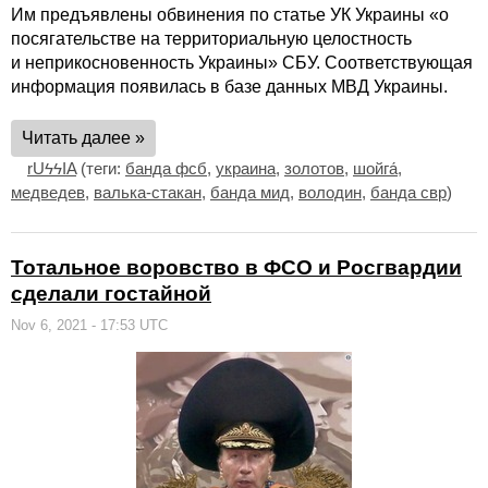
Им предъявлены обвинения по статье УК Украины «о
посягательстве на территориальную целостность
и неприкосновенность Украины» СБУ. Соответствующая
информация появилась в базе данных МВД Украины.
Читать далее »
rUϟϟIA
(теги:
банда фсб
,
украина
,
золотов
,
шойга́
,
медведев
,
валька-стакан
,
банда мид
,
володин
,
банда свр
)
Тотальное воровство в ФСО и Росгвардии
сделали гостайной
Nov 6, 2021 - 17:53 UTC