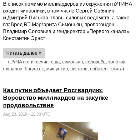
В список помимо миллиардеров из окружения пУТИНА
входят чиновники, в том числе Сергей Собянин
и Дмитрий Письков, главы силовых ведомств, а также
глаВред RT Маргарита Симоньян, пропагондон
Владимир Соловьев и гендиректор «Первого канала»
Константин Эрнст.
Читать далее »
rUϟϟIA
(теги:
сечин
,
сша
,
симоньян
,
соловьёв
,
золотов
,
шувалов
,
банда ск
,
мишустин
,
письков
,
собакен
,
элита
)
Как путин объедает Росгвардию:
Воровство миллиардов на закупке
продовольствия
Aug 23, 2018 - 22:03 UTC