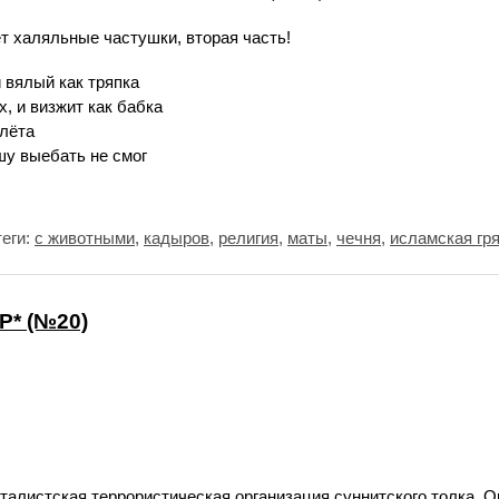
т халяльные частушки, вторая часть!
й вялый как тряпка
х, и визжит как бабка
плёта
шу выебать не смог
теги:
с животными
,
кадыров
,
религия
,
маты
,
чечня
,
исламская гр
* (№20)
алистская террористическая организация суннитского толка. О