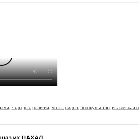
ными
,
кадыров
,
религия
,
маты
,
видео
,
богохульство
,
исламская г
ецназ их ЦАХАЛ