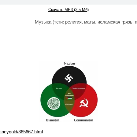
Скачать MP3 (3.5 Мб)
Музыка
(теги:
религия
,
маты
,
исламская грязь
,
/nancygold/365667.html