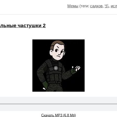
Мемы
(теги:
садков
,
卐
,
исл
яльные частушки 2
Скачать MP3 (6.8 Мб)