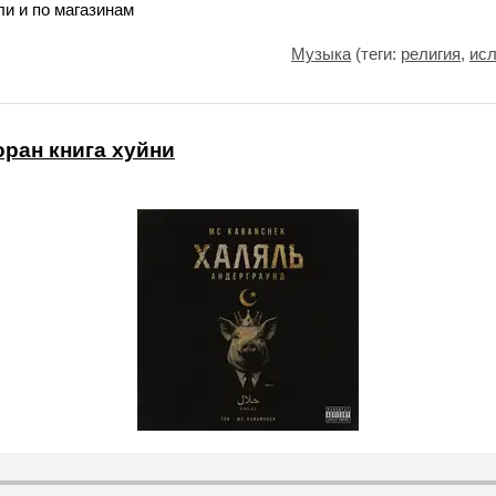
и и по магазинам
Музыка
(теги:
религия
,
исл
оран книга хуйни