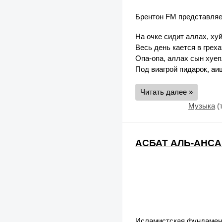
Брентон FM представляе
На очке сидит аллах, ху
Весь день кается в греха
Опа-опа, аллах сын хуе
Под виагрой пидарок, аи
Читать далее »
Музыка
(
АСБАТ АЛЬ-АНСАР
Исламистская фундамент