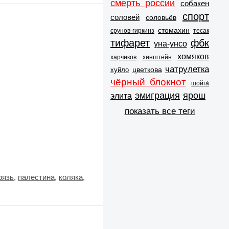
смерть россии
собакен
спорт
соловей
соловьёв
стомахин
срунов-гиркинз
тесак
тифарет
фбк
уна-унсо
хомяков
харчиков
хинштейн
чатрулетка
цветкова
хуйло
чёрный блокнот
шойга́
эмиграция
ярош
элита
показать все теги
рязь
,
палестина
,
коляка
,