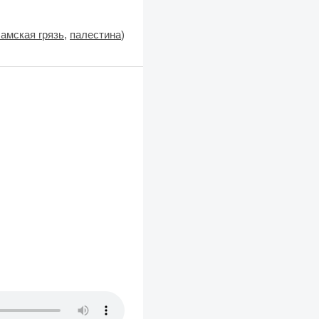
амская грязь
,
палестина
)