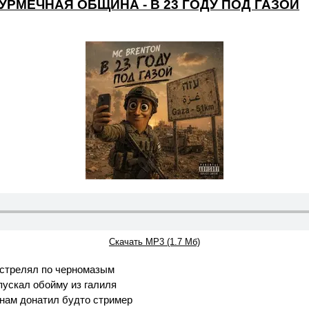
УРМЕЧНАЯ ОБЩИНА - В 23 ГОДУ ПОД ГАЗОЙ
Скачать MP3 (1.7 Мб)
я стрелял по черномазым
пускал обойму из галиля
нам донатил будто стример