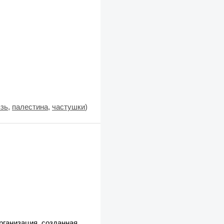
язь
,
палестина
,
частушки
)
рганизация, созданная