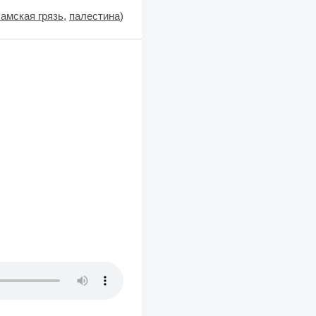
амская грязь
,
палестина
)