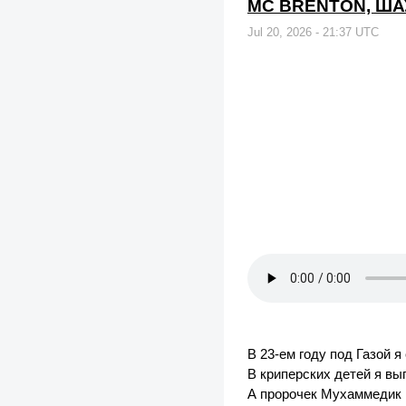
MC BRENTON, ША
Jul 20, 2026 - 21:37 UTC
В 23-ем году под Газой 
В криперских детей я вы
А пророчек Мухаммедик 