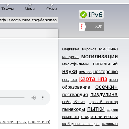
Тексты
Мемы
Стихи
мафии есть свое государство
мистика
медицина
миронов
могилизация
мишустин
навальный
мультфильмы
наука
нестеренко
немцов
карта нпз
норд-ост
нюен
осечкин
образование
пиздулина
пёсгвардия
победобесие
правый сектор
пытки
пынеходы
садков
свидетели иеговы
самокаты
амская грязь
,
палестина
)
свободная лапландия
симоньян