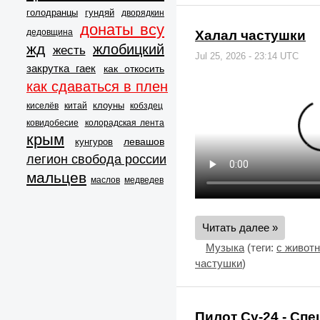
голодранцы
гундяй
дворядкин
донаты всу
дедовщина
Халал частушки
жд
жлобицкий
жесть
Jul 25, 2026 - 23:14 UTC
закрутка гаек
как откосить
как сдаваться в плен
клоуны
киселёв
китай
кобздец
ковидобесие
колорадская лента
крым
левашов
кунгуров
легион свобода россии
мальцев
маслов
медведев
Читать далее »
Музыка
(теги:
с живот
частушки
)
Пилот Су-24 - Сп