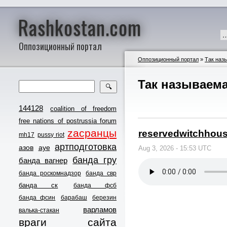
Rashkostan.com
…
Оппозиционный портал
Оппозиционный портал
»
Так наз
Так называема
🔍
144128
coalition of freedom
free nations of postrussia forum
zасранцы
reservedwitchhous
mh17
pussy riot
артподготовка
азов
ауе
Aug 3, 2026 - 15:53 UTC
банда гру
банда вагнер
банда роскомнадзор
банда свр
банда ск
банда фсб
банда фсин
барабаш
березин
варламов
валька-стакан
враги сайта