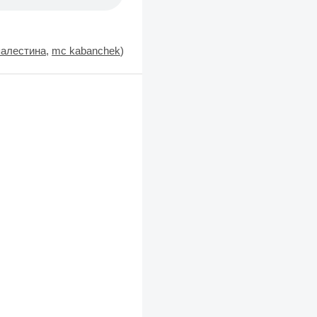
палестина
,
mc kabanchek
)