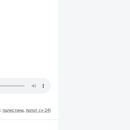
и:
палестина
,
пилот су-24
)