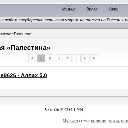
Музыка
Видео
Книги
в любом государстве есть своя мафия, но только на России у 
ываемая «Палестина»
я «Палестина»
<
1
2
3
4
5
6
>
e9626 - Аллах 5.0
Скачать MP3 (4.1 Мб)
Музыка
(теги:
религия
,
маты
,
исл