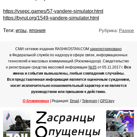
https://vsepc.games/57-yandere-simulator.html
https://byrut.org/1549-yandere-simulator.html
Теги:
игры
,
япония
Рубрика:
Разное
СМИ сетевое издание RASHKOSTAN.COM
зарегистрировано
в Федеральной службе по надзору в сфере связи, информационных
технологий и массовых коммуникаций (Роскомнадзор). Свидетельство
о регистрации средства массовой информации
№35
от 05.11.2017 г.
Все
имена и события вымышлены, любые совпадения случайны.
Вся представленная информация является оценочным суждением,
носит исключительно ознакомительный характер и не является
руководством или призывом к действию.
О блокировках
| Редакция:
Email
/
Telegram
|
GPG key