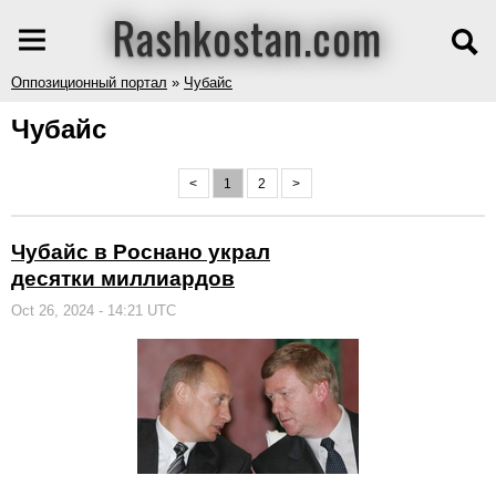
Rashkostan.com
Оппозиционный портал
»
Чубайс
Чубайс
<
1
2
>
Чубайс в Роснано украл
десятки миллиардов
Oct 26, 2024 - 14:21 UTC