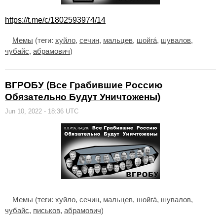
https://t.me/c/1802593974/14
Мемы
(теги:
хуйло
,
сечин
,
мальцев
,
шойга́
,
шувалов
,
чубайс
,
абрамович
)
ВГРОБУ (Все Грабившие Россию
Обязательно Будут Уничтожены)
Jun 10, 2022 - 18:36 UTC
Мемы
(теги:
хуйло
,
сечин
,
мальцев
,
шойга́
,
шувалов
,
чубайс
,
письков
,
абрамович
)