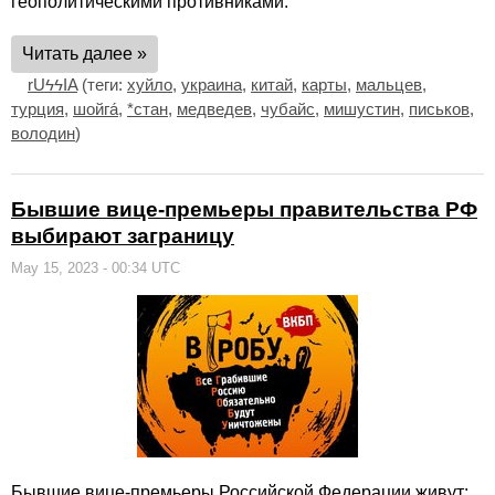
геополитическими противниками.
Читать далее »
rUϟϟIA
(теги:
хуйло
,
украина
,
китай
,
карты
,
мальцев
,
турция
,
шойга́
,
*стан
,
медведев
,
чубайс
,
мишустин
,
письков
,
володин
)
Бывшие вице-премьеры правительства РФ
выбирают заграницу
May 15, 2023 - 00:34 UTC
Бывшие вице-премьеры Российской Федерации живут: