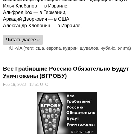
Илья Клебанов — в Израиле,
Альфред Кох — в Германии,
Аркадий Дворкович — в США,
Александр Хлопонин — в Израиле,
Читать далее »
rUϟϟIA
(теги:
сша
,
европа
,
кудрин
,
шувалов
,
чубайс
,
элита
)
Все Грабившие Россию Обязательно Будут
Уничтожены (ВГРОБУ)
Feb 16, 2023 - 13:51 UTC