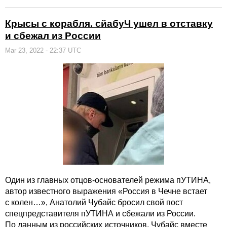
Крысы с корабля. сйабуЧ ушел в отставку
и сбежал из России
Mar 23, 2022 - 22:37 UTC
Один из главных отцов-основателей режима пУТИНА,
автор известного выражения «Россия в Чечне встает
с колен…», Анатолий Чубайс бросил свой пост
спецпредставителя пУТИНА и сбежали из России.
По данным из российских источников, Чубайс вместе