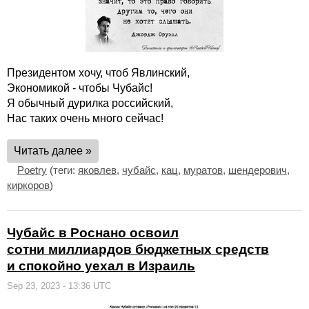
Президентом хочу, чтоб Явлинский,
Экономикой - чтобы Чубайс!
Я обычный дурилка российский,
Нас таких очень много сейчас!
Читать далее »
Poetry
(теги:
яковлев
,
чубайс
,
кац
,
муратов
,
шендерович
,
киркоров
)
Чубайс в Роснано освоил
сотни миллиардов бюджетных средств
и спокойно уехал в Израиль
Sep 23, 2023 - 13:36 UTC