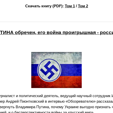
Скачать книгу (PDF):
Том 1
/
Том 2
ТИНА обречен, его война проигрышная - росс
урналист и политический деятель, ведущий научный сотрудник 
нер Андрей Пионтковский в интервью «Обозревателю» рассказал
свергнуть Владимира Путина, почему Украине выгодно признат
ией, и о бесперспективности войны за «русский мир».