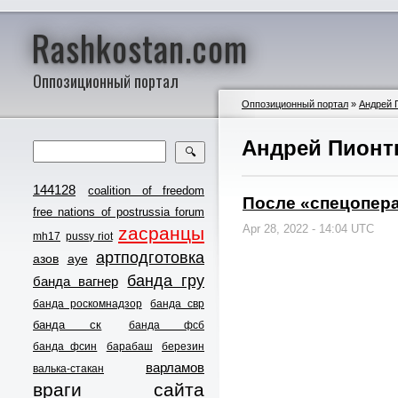
Rashkostan.com
Оппозиционный портал
Оппозиционный портал
»
Андрей 
Андрей Пионт
🔍
144128
coalition of freedom
После «спецопер
free nations of postrussia forum
Apr 28, 2022 - 14:04 UTC
zасранцы
mh17
pussy riot
артподготовка
азов
ауе
банда гру
банда вагнер
банда роскомнадзор
банда свр
банда ск
банда фсб
банда фсин
барабаш
березин
варламов
валька-стакан
враги сайта