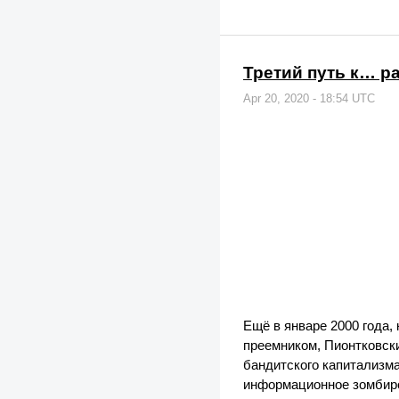
Третий путь к… р
Apr 20, 2020 - 18:54 UTC
Ещё в январе 2000 года
преемником, Пионтковск
бандитского капитализма
информационное зомбиро