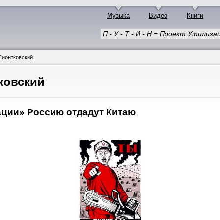
Музыка
Видео
Книги
П - У - Т - И - Н = Проект Утили
Пионтковский
ковский
ации» Россию отдадут Китаю