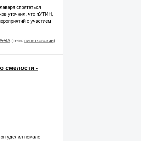
лаваря спрятаться
ков уточнил, что пУТИН,
 мероприятий с участием
UϟϟIA
(теги:
пионтковский
)
о смелости -
 он уделил немало