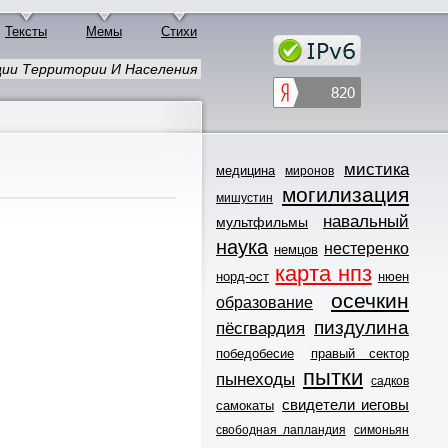
Тексты
Мемы
Стихи
зации Территории И Населения
мистика
медицина
миронов
могилизация
мишустин
навальный
мультфильмы
наука
нестеренко
немцов
карта нпз
норд-ост
нюен
осечкин
образование
пиздулина
пёсгвардия
победобесие
правый сектор
пытки
пынеходы
садков
свидетели иеговы
самокаты
свободная лапландия
симоньян