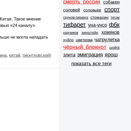
смерть россии
собакен
спорт
соловей
соловьёв
стомахин
срунов-гиркинз
тесак
Китая. Такое мнение
тифарет
фбк
уна-унсо
рвью «24 каналу».
хомяков
харчиков
хинштейн
льше не могла нападать
чатрулетка
цветкова
хуйло
чёрный блокнот
шойга́
эмиграция
ярош
элита
ина
,
китай
,
пионтковский
)
показать все теги