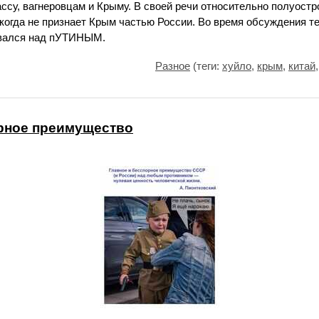
ссу, вагнеровцам и Крыму. В своей речи относительно полуост
икогда не признает Крым частью России. Во время обсуждения 
евался над пУТИНЫМ.
Разное
(теги:
хуйло
,
крым
,
китай
орное преимущество