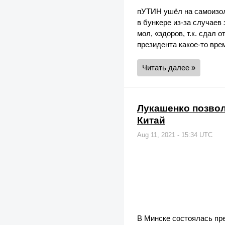
пУТИН ушёл на самоизол
в бункере из-за случаев
мол, «здоров, т.к. сдал 
президента какое-то вре
Читать далее »
Лукашенко позвол
Китай
Aug 11, 2021 - 15:34 UTC
В Минске состоялась пр