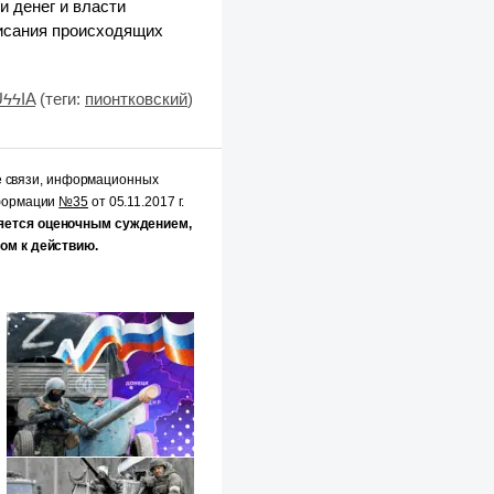
и денег и власти
писания происходящих
UϟϟIA
(теги:
пионтковский
)
е связи, информационных
нформации
№35
от 05.11.2017 г.
яется оценочным суждением,
ом к действию.