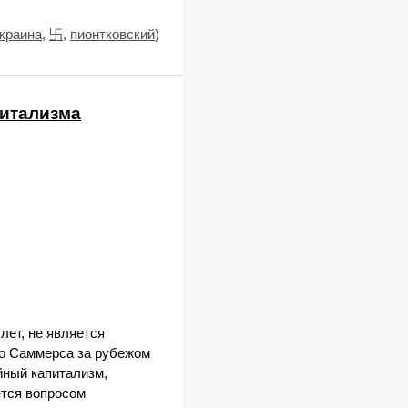
краина
,
卐
,
пионтковский
)
питализма
лет, не является
до Саммерса за рубежом
йный капитализм,
ется вопросом