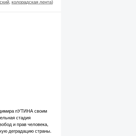
ский
,
колорадская лента
)
ладимира пУТИНА своим
тельная стадия
обод и прав человека,
кую деградацию страны.