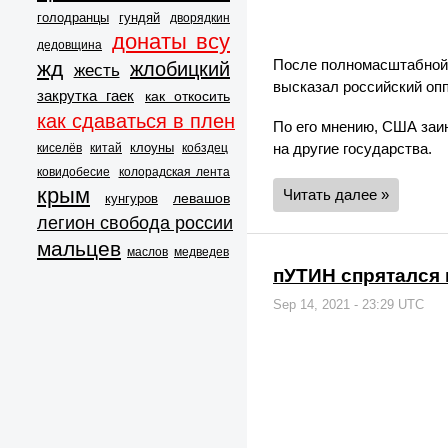
голодранцы
гундяй
дворядкин
донаты всу
дедовщина
После полномасштабной 
жд
жлобицкий
жесть
высказал российский оп
закрутка гаек
как откосить
как сдаваться в плен
По его мнению, США заи
клоуны
на другие государства.
киселёв
китай
кобздец
ковидобесие
колорадская лента
крым
Читать далее »
левашов
кунгуров
легион свобода россии
мальцев
маслов
медведев
пУТИН спрятался в
Sep 14, 2021 - 23:29 UTC