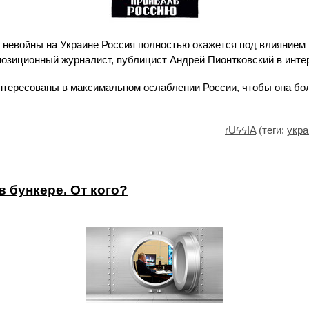
невойны на Украине Россия полностью окажется под влиянием 
позиционный журналист, публицист Андрей Пионтковский в инте
нтересованы в максимальном ослаблении России, чтобы она бо
rUϟϟIA
(теги:
укра
 бункере. От кого?