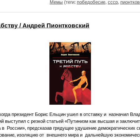
Мемы
(теги:
победобесие
,
ссср
,
пионтков
абству / Андрей Пионтковский
, когда президент Борис Ельцин ушел в отставку и назначил В
ий выступил с резкой статьей «Путинизм как высшая и заключи
 в России», предсказав грядущее удушение демократических св
вание, изоляцию от внешнего мира и дальнейшую экономичес