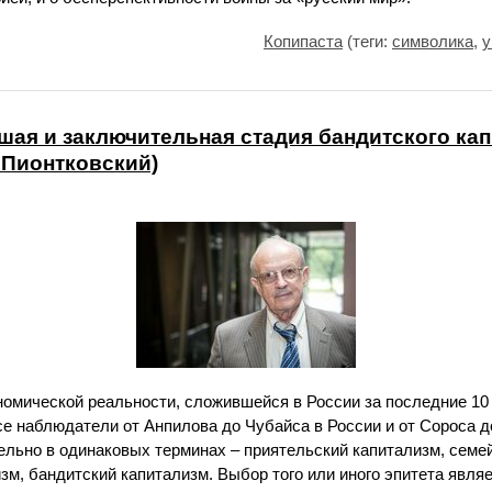
Копипаста
(теги:
символика
,
у
шая и заключительная стадия бандитского ка
 Пионтковский)
омической реальности, сложившейся в России за последние 10 
се наблюдатели от Анпилова до Чубайса в России и от Сороса 
ельно в одинаковых терминах – приятельский капитализм, семе
зм, бандитский капитализм. Выбор того или иного эпитета явля