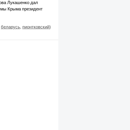
рова Лукашенко дал
темы Крыма президент
,
беларусь
,
пионтковский
)