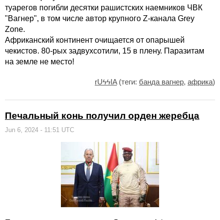
туарегов погибли десятки рашистских наемников ЧВК
"Вагнер", в том числе автор крупного Z-канала Grey
Zone.
Африканский континент очищается от опарышей
чекистов. 80-рых задвухсотили, 15 в плену. Паразитам
на земле не место!
rUϟϟIA
(теги:
банда вагнер
,
африка
)
Печальный конь получил орден жеребца
Jun 6, 2024 - 11:51 UTC