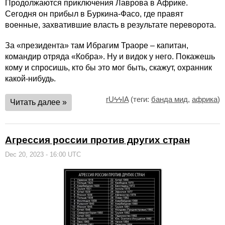
Продолжаются приключения Лаврова в Африке.
Сегодня он прибыл в Буркина-Фасо, где правят
военные, захватившие власть в результате переворота.
За «президента» там Ибрагим Траоре – капитан,
командир отряда «Кобра». Ну и видок у него. Покажешь
кому и спросишь, кто бы это мог быть, скажут, охранник
какой-нибудь.
rUϟϟIA
(теги:
банда мид
,
африка
)
Читать далее »
Агрессия россии против других стран
Dec 20, 2023 - 16:00 UTC