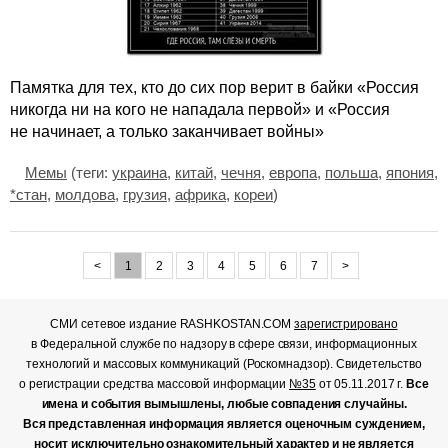
Памятка для тех, кто до сих пор верит в байки «Россия
никогда ни на кого не нападала первой» и «Россия
не начинает, а только заканчивает войны»
Мемы
(теги:
украина
,
китай
,
чечня
,
европа
,
польша
,
япония
,
*стан
,
молдова
,
грузия
,
африка
,
кореи
)
<
1
2
3
4
5
6
7
>
СМИ сетевое издание RASHKOSTAN.COM
зарегистрировано
в Федеральной службе по надзору в сфере связи, информационных
технологий и массовых коммуникаций (Роскомнадзор). Свидетельство
о регистрации средства массовой информации
№35
от 05.11.2017 г.
Все
имена и события вымышлены, любые совпадения случайны.
Вся представленная информация является оценочным суждением,
носит исключительно ознакомительный характер и не является