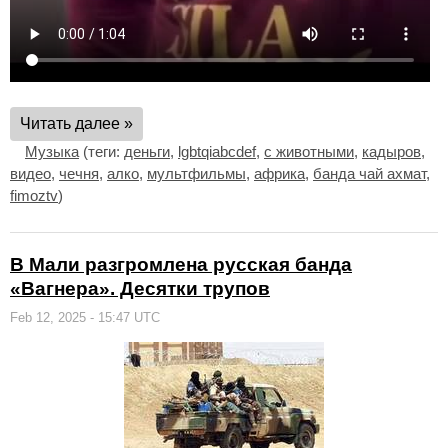
Читать далее »
Музыка
(теги:
деньги
,
lgbtqiabcdef
,
с животными
,
кадыров
,
видео
,
чечня
,
алко
,
мультфильмы
,
африка
,
банда чай ахмат
,
fimoztv
)
В Мали разгромлена русская банда
«Вагнера». Десятки трупов
Feb 12, 2025 - 15:47 UTC