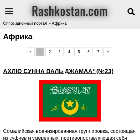
Rashkostan.com
Оппозиционный портал
»
Африка
Африка
<
1
2
3
4
5
6
7
>
АХЛЮ СУННА ВАЛЬ ДЖАМАА* (№23)
Сомалийская военизированная группировка, состоящая
из суфиев и умеренных, противопоставляющая себя